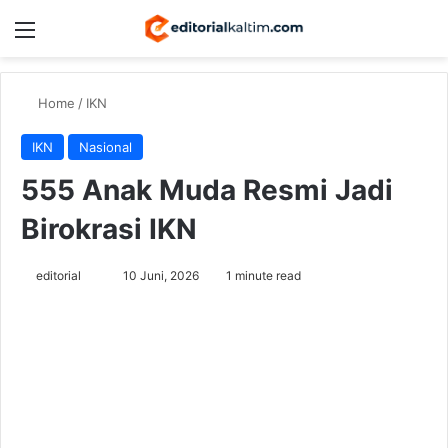
Menu
Switch
Se
Home
/
IKN
IKN
Nasional
555 Anak Muda Resmi Jadi
Birokrasi IKN
Send
editorial
10 Juni, 2026
1 minute read
an
email