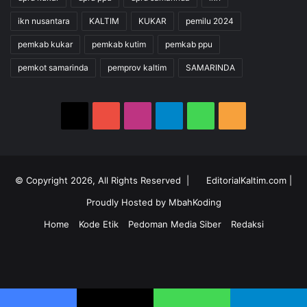
ikn nusantara
KALTIM
KUKAR
pemilu 2024
pemkab kukar
pemkab kutim
pemkab ppu
pemkot samarinda
pemprov kaltim
SAMARINDA
X
YouTube
Instagram
Telegram
WhatsApp
RSS
© Copyright 2026, All Rights Reserved |
EditorialKaltim.com
|
Proudly Hosted by
MbahKoding
Home
Kode Etik
Pedoman Media Siber
Redaksi
X
YouTube
Instagram
Telegram
WhatsApp
RSS