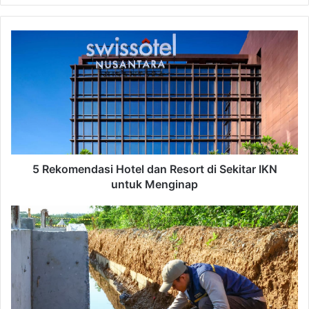
5
Rekomendasi
Hotel
dan
Resort
di
Sekitar
IKN
untuk
Menginap
5 Rekomendasi Hotel dan Resort di Sekitar IKN
untuk Menginap
330
Kg
Sampah
Dikumpulkan
Relawan
di
IKN