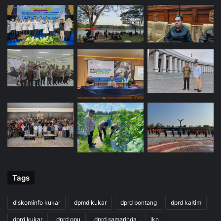
Tags
diskominfo kukar
dpmd kukar
dprd bontang
dprd kaltim
dprd kukar
dprd ppu
dprd samarinda
ikn