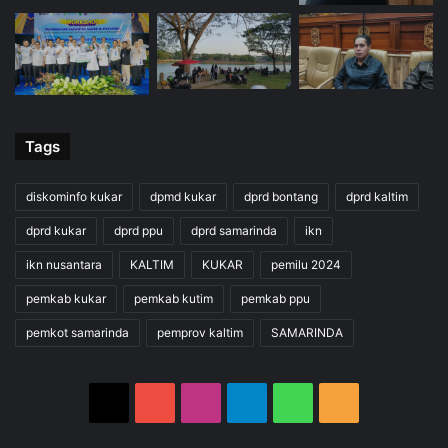
Tags
diskominfo kukar
dpmd kukar
dprd bontang
dprd kaltim
dprd kukar
dprd ppu
dprd samarinda
ikn
ikn nusantara
KALTIM
KUKAR
pemilu 2024
pemkab kukar
pemkab kutim
pemkab ppu
pemkot samarinda
pemprov kaltim
SAMARINDA
X
YouTube
Instagram
Telegram
WhatsApp
RSS