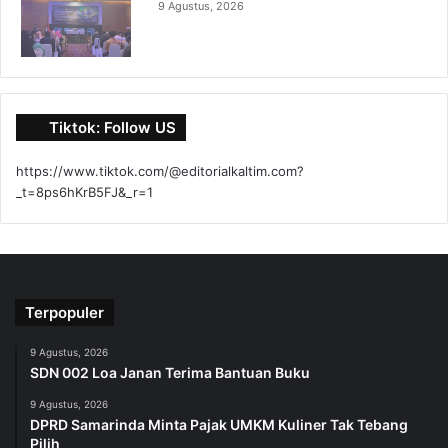
9 Agustus, 2026
Tiktok: Follow US
https://www.tiktok.com/@editorialkaltim.com?
_t=8ps6hKrB5FJ&_r=1
Terpopuler
9 Agustus, 2026
SDN 002 Loa Janan Terima Bantuan Buku
9 Agustus, 2026
DPRD Samarinda Minta Pajak UMKM Kuliner Tak Tebang
Pilih