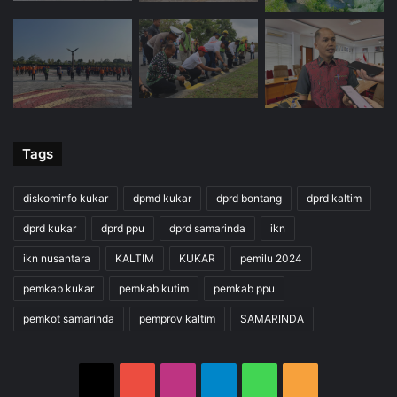
Tags
diskominfo kukar
dpmd kukar
dprd bontang
dprd kaltim
dprd kukar
dprd ppu
dprd samarinda
ikn
ikn nusantara
KALTIM
KUKAR
pemilu 2024
pemkab kukar
pemkab kutim
pemkab ppu
pemkot samarinda
pemprov kaltim
SAMARINDA
X
YouTube
Instagram
Telegram
WhatsApp
RSS