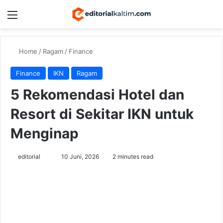
Menu
Switch
Se
Home
/
Ragam
/
Finance
Finance
IKN
Ragam
5 Rekomendasi Hotel dan
Resort di Sekitar IKN untuk
Menginap
Send
editorial
10 Juni, 2026
2 minutes read
an
email