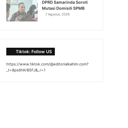
DPRD Samarinda Soroti
Mutasi Domisili SPMB
7 Agustus, 2026
Tiktok: Follow US
https://www.tiktok.com/@editorialkaltim.com?
_t=8ps6hKrB5FJ&_r=1