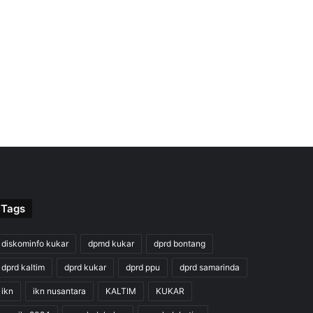
Tags
diskominfo kukar
dpmd kukar
dprd bontang
dprd kaltim
dprd kukar
dprd ppu
dprd samarinda
ikn
ikn nusantara
KALTIM
KUKAR