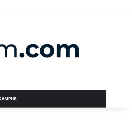
X
YouTube
Instagram
Telegram
WhatsApp
RSS
Random Article
Sidebar
Switch skin
Search for
KAMPUS