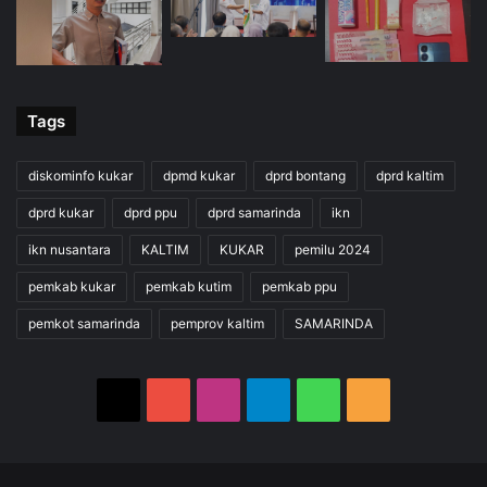
Tags
diskominfo kukar
dpmd kukar
dprd bontang
dprd kaltim
dprd kukar
dprd ppu
dprd samarinda
ikn
ikn nusantara
KALTIM
KUKAR
pemilu 2024
pemkab kukar
pemkab kutim
pemkab ppu
pemkot samarinda
pemprov kaltim
SAMARINDA
X
YouTube
Instagram
Telegram
WhatsApp
RSS