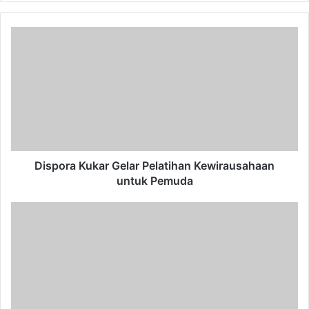
Dispora
Kukar
Gelar
Pelatihan
Kewirausahaan
untuk
Pemuda
Dispora Kukar Gelar Pelatihan Kewirausahaan
untuk Pemuda
Pertama
di
Indonesia,
Kaltim
Terima
Rp69,15
Miliar