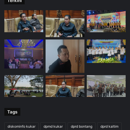
Terkini
Tags
diskominfo kukar
dpmd kukar
dprd bontang
dprd kaltim