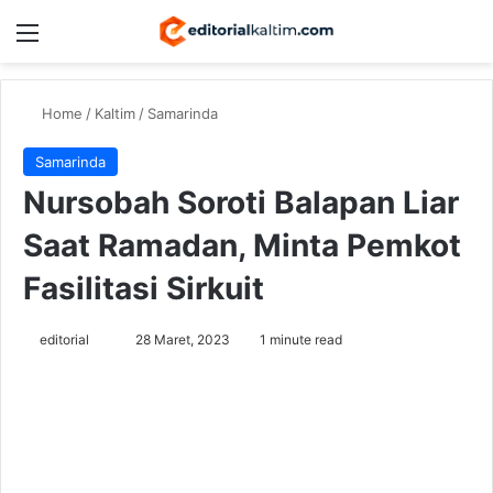
Menu
Switch
Se
Home
/
Kaltim
/
Samarinda
Samarinda
Nursobah Soroti Balapan Liar
Saat Ramadan, Minta Pemkot
Fasilitasi Sirkuit
Send
editorial
28 Maret, 2023
1 minute read
an
email