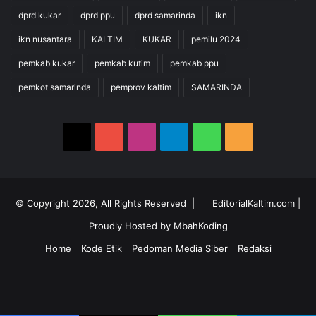
dprd kukar
dprd ppu
dprd samarinda
ikn
ikn nusantara
KALTIM
KUKAR
pemilu 2024
pemkab kukar
pemkab kutim
pemkab ppu
pemkot samarinda
pemprov kaltim
SAMARINDA
X
YouTube
Instagram
Telegram
WhatsApp
RSS
© Copyright 2026, All Rights Reserved |
EditorialKaltim.com
|
Proudly Hosted by
MbahKoding
Home
Kode Etik
Pedoman Media Siber
Redaksi
X
YouTube
Instagram
Telegram
WhatsApp
RSS