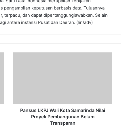
al Satu Data Indonesia merupakan kebijakan
s pengambilan keputusan berbasis data. Tujuannya
r, terpadu, dan dapat dipertanggungjawabkan. Selain
gi antara instansi Pusat dan Daerah. (lin/adv)
Pansus
LKPJ
Wali
Kota
Samarinda
Nilai
Proyek
Pembangunan
Belum
Transparan
Pansus LKPJ Wali Kota Samarinda Nilai
Proyek Pembangunan Belum
Transparan