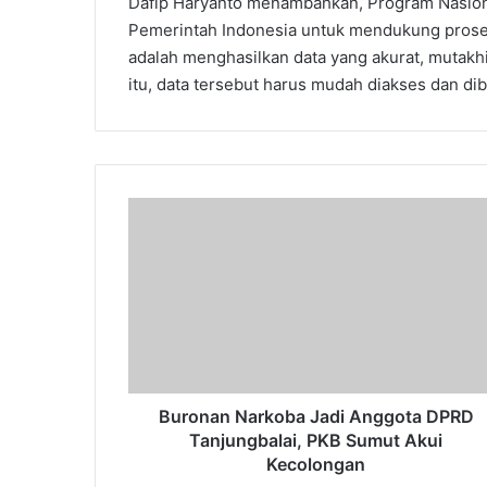
Dafip Haryanto menambahkan, Program Nasion
Pemerintah Indonesia untuk mendukung prose
adalah menghasilkan data yang akurat, mutakhi
itu, data tersebut harus mudah diakses dan diba
Buronan
Narkoba
Jadi
Anggota
DPRD
Tanjungbalai,
PKB
Sumut
Akui
Kecolongan
Buronan Narkoba Jadi Anggota DPRD
Tanjungbalai, PKB Sumut Akui
Kecolongan