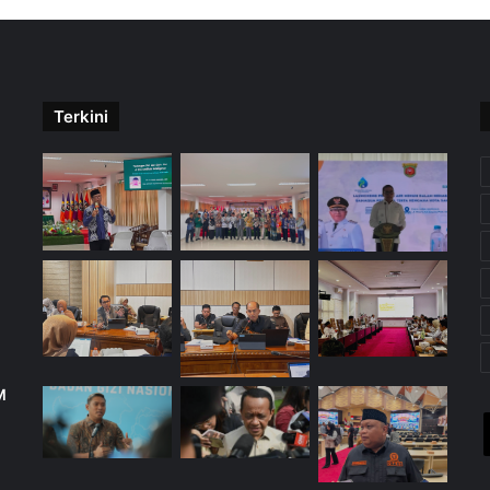
Terkini
M