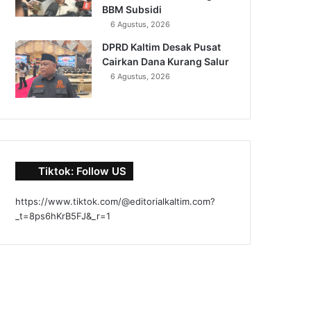
BBM Subsidi
6 Agustus, 2026
DPRD Kaltim Desak Pusat
Cairkan Dana Kurang Salur
6 Agustus, 2026
Tiktok: Follow US
https://www.tiktok.com/@editorialkaltim.com?
_t=8ps6hKrB5FJ&_r=1