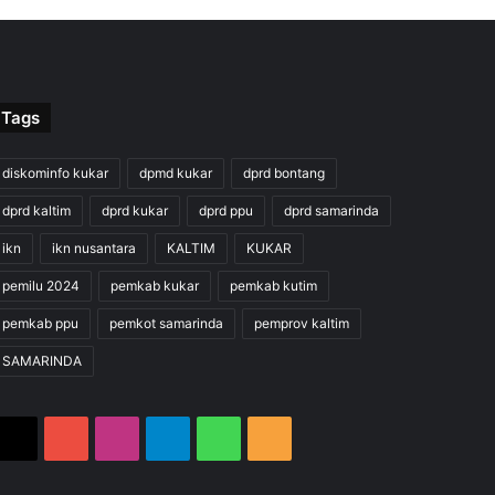
Tags
diskominfo kukar
dpmd kukar
dprd bontang
dprd kaltim
dprd kukar
dprd ppu
dprd samarinda
ikn
ikn nusantara
KALTIM
KUKAR
pemilu 2024
pemkab kukar
pemkab kutim
pemkab ppu
pemkot samarinda
pemprov kaltim
SAMARINDA
X
YouTube
Instagram
Telegram
WhatsApp
RSS