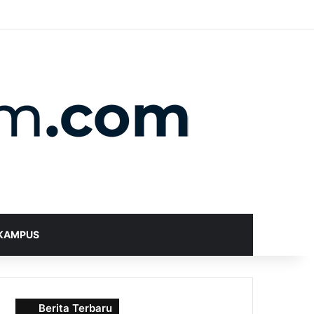
X
YouTube
Instagram
Telegram
WhatsApp
RSS
Random Article
Sidebar
Switch skin
Search for
KAMPUS
Berita Terbaru