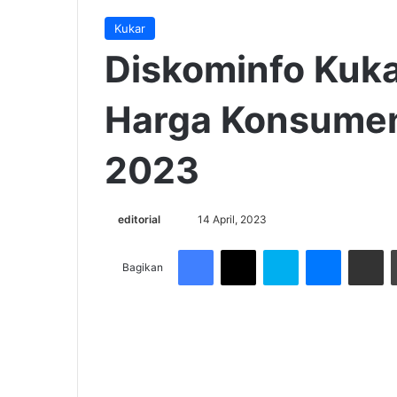
Kukar
Diskominfo Kuk
Harga Konsumen 
2023
Send
editorial
14 April, 2023
an
Facebook
X
Skype
Messenge
Share v
email
Bagikan