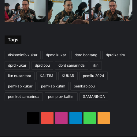
Tags
diskominfo kukar
dpmd kukar
dprd bontang
dprd kaltim
dprd kukar
dprd ppu
dprd samarinda
ikn
ikn nusantara
KALTIM
KUKAR
pemilu 2024
pemkab kukar
pemkab kutim
pemkab ppu
pemkot samarinda
pemprov kaltim
SAMARINDA
X
YouTube
Instagram
Telegram
WhatsApp
RSS