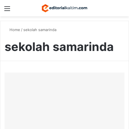
Menu
Switch
S
Home
/
sekolah samarinda
sekolah samarinda