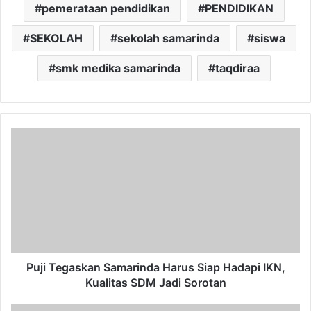
pemerataan pendidikan
PENDIDIKAN
SEKOLAH
sekolah samarinda
siswa
smk medika samarinda
taqdiraa
Puji
Tegaskan
Samarinda
Harus
Siap
Hadapi
IKN,
Kualitas
SDM
Jadi
Puji Tegaskan Samarinda Harus Siap Hadapi IKN,
Sorotan
Kualitas SDM Jadi Sorotan
Besaran