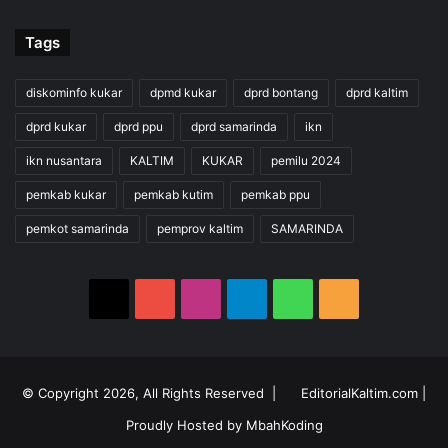
Tags
diskominfo kukar
dpmd kukar
dprd bontang
dprd kaltim
dprd kukar
dprd ppu
dprd samarinda
ikn
ikn nusantara
KALTIM
KUKAR
pemilu 2024
pemkab kukar
pemkab kutim
pemkab ppu
pemkot samarinda
pemprov kaltim
SAMARINDA
X
YouTube
Instagram
Telegram
WhatsApp
RSS
© Copyright 2026, All Rights Reserved |
EditorialKaltim.com
|
Proudly Hosted by
MbahKoding