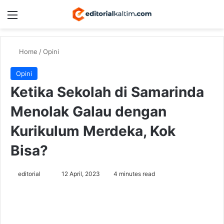
Menu
Switch
Se
Home
/
Opini
Opini
Ketika Sekolah di Samarinda
Menolak Galau dengan
Kurikulum Merdeka, Kok
Bisa?
Send
editorial
12 April, 2023
4 minutes read
an
email