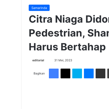
Samarinda
Citra Niaga Did
Pedestrian, Sha
Harus Bertahap
Send
editorial
31 Mei, 2023
an
Facebook
X
Skype
Messenge
Share v
email
Bagikan