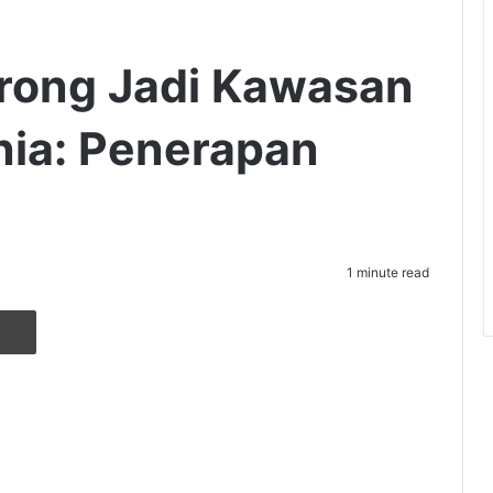
orong Jadi Kawasan
nia: Penerapan
1 minute read
r
ia Email
Cetak