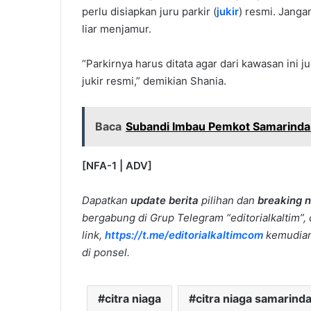
perlu disiapkan juru parkir (
jukir
) resmi. Janga
liar menjamur.
“Parkirnya harus ditata agar dari kawasan ini
jukir resmi,” demikian Shania.
Baca
Subandi Imbau Pemkot Samarinda
[NFA-1 | ADV]
Dapatkan
update berita
pilihan dan
breaking 
bergabung di Grup Telegram “editorialkaltim”, 
link,
https://t.me/editorialkaltimcom
kemudian 
di ponsel.
citra niaga
citra niaga samarind