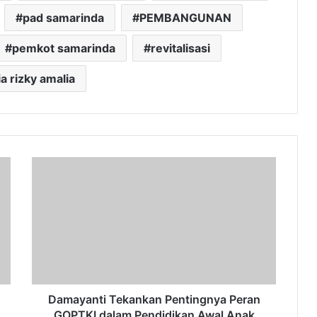
pad samarinda
PEMBANGUNAN
pemkot samarinda
revitalisasi
a rizky amalia
Damayanti
Tekankan
Pentingnya
Peran
GOPTKI
dalam
Pendidikan
Awal
Anak
Damayanti Tekankan Pentingnya Peran
GOPTKI dalam Pendidikan Awal Anak