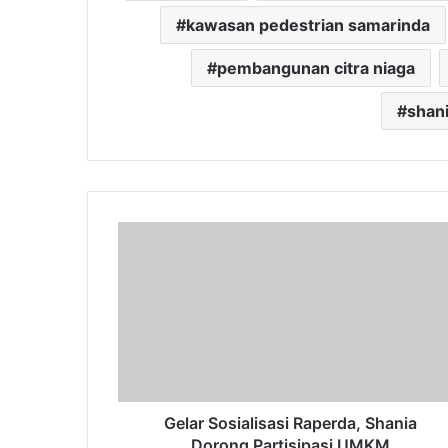
kawasan pedestrian samarinda
pembangunan citra niaga
shani
Gelar
Sosialisasi
Raperda,
Shania
Dorong
Partisipasi
UMKM
Gelar Sosialisasi Raperda, Shania
Dorong Partisipasi UMKM