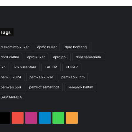
Tags
diskominfo kukar
dpmd kukar
dprd bontang
dprd kaltim
dprd kukar
dprd ppu
dprd samarinda
ikn
ikn nusantara
KALTIM
KUKAR
pemilu 2024
pemkab kukar
pemkab kutim
pemkab ppu
pemkot samarinda
pemprov kaltim
SAMARINDA
X
YouTube
Instagram
Telegram
WhatsApp
RSS