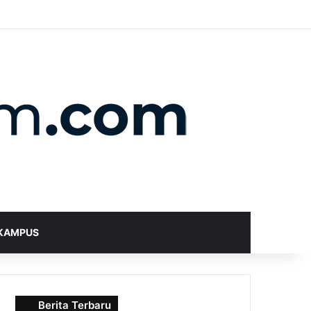
X
YouTube
Instagram
Telegram
WhatsApp
RSS
Random Article
Sidebar
Switch skin
Search for
KAMPUS
Berita Terbaru