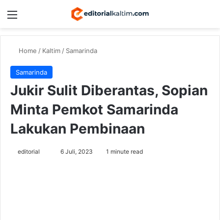
Menu
Switch
Se
Home
/
Kaltim
/
Samarinda
Samarinda
Jukir Sulit Diberantas, Sopian
Minta Pemkot Samarinda
Lakukan Pembinaan
Send
editorial
6 Juli, 2023
1 minute read
an
email