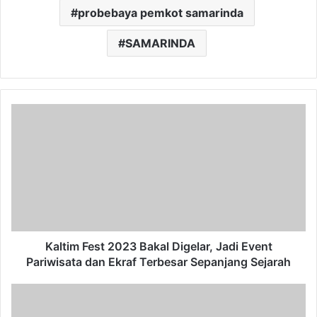
probebaya pemkot samarinda
SAMARINDA
Kaltim
Fest
2023
Bakal
Digelar,
Jadi
Event
Pariwisata
dan
Ekraf
Kaltim Fest 2023 Bakal Digelar, Jadi Event
Terbesar
Pariwisata dan Ekraf Terbesar Sepanjang Sejarah
Sepanjang
Sejarah
Bawaslu
Nyatakan