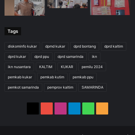
Tags
diskominfo kukar
dpmd kukar
dprd bontang
dprd kaltim
dprd kukar
dprd ppu
dprd samarinda
ikn
ikn nusantara
KALTIM
KUKAR
pemilu 2024
pemkab kukar
pemkab kutim
pemkab ppu
pemkot samarinda
pemprov kaltim
SAMARINDA
X
YouTube
Instagram
Telegram
WhatsApp
RSS