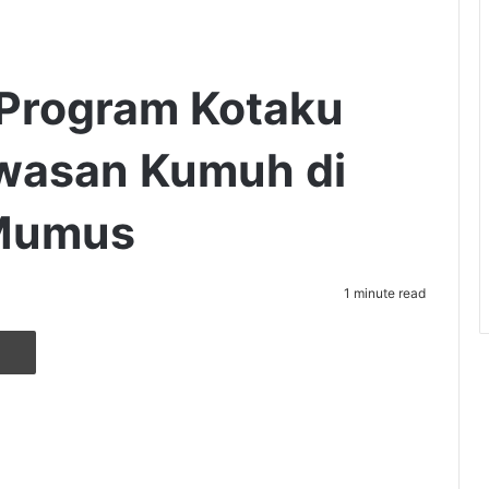
 Program Kotaku
awasan Kumuh di
 Mumus
1 minute read
r
ia Email
Cetak