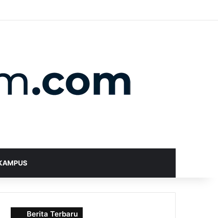
X
YouTube
Instagram
Telegram
WhatsApp
RSS
Random Article
Sidebar
Switch skin
Search for
KAMPUS
Berita Terbaru