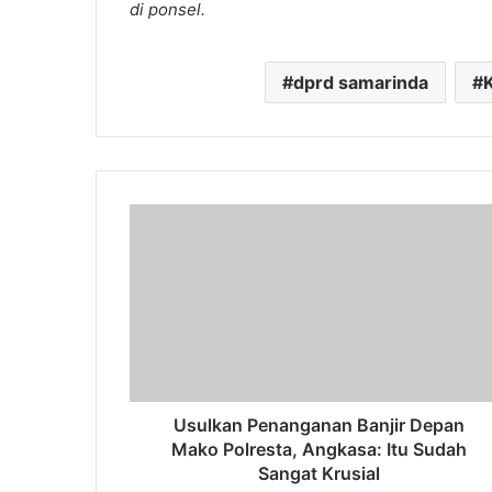
di ponsel.
dprd samarinda
Usulkan
Penanganan
Banjir
Depan
Mako
Polresta,
Angkasa:
Itu
Sudah
Sangat
Usulkan Penanganan Banjir Depan
Krusial
Mako Polresta, Angkasa: Itu Sudah
Sangat Krusial