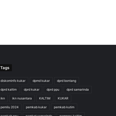
Tags
diskominfo kukar
dpmd kukar
dprd bontang
dprd kaltim
dprd kukar
dprd ppu
dprd samarinda
ikn
ikn nusantara
KALTIM
KUKAR
pemilu 2024
pemkab kukar
pemkab kutim
pemkab ppu
pemkot samarinda
pemprov kaltim