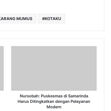
KARANG MUMUS
KOTAKU
Nursobah:
Puskesmas
di
Samarinda
Harus
Ditingkatkan
dengan
Pelayanan
Modern
Nursobah: Puskesmas di Samarinda
Harus Ditingkatkan dengan Pelayanan
Modern