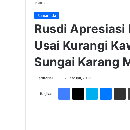
Mumus
Samarinda
Rusdi Apresiasi
Usai Kurangi K
Sungai Karang
Send
editorial
7 Februari, 2023
an
Facebook
X
Skype
Messenge
Share v
email
Bagikan