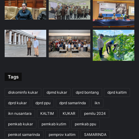
Tags
diskominfo kukar
dpmd kukar
dprd bontang
dprd kaltim
dprd kukar
dprd ppu
dprd samarinda
ikn
ikn nusantara
KALTIM
KUKAR
pemilu 2024
pemkab kukar
pemkab kutim
pemkab ppu
pemkot samarinda
pemprov kaltim
SAMARINDA