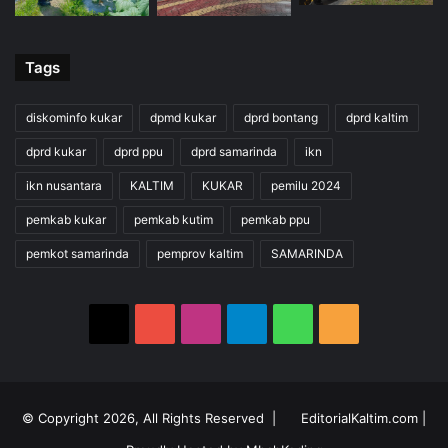
Tags
diskominfo kukar
dpmd kukar
dprd bontang
dprd kaltim
dprd kukar
dprd ppu
dprd samarinda
ikn
ikn nusantara
KALTIM
KUKAR
pemilu 2024
pemkab kukar
pemkab kutim
pemkab ppu
pemkot samarinda
pemprov kaltim
SAMARINDA
X
YouTube
Instagram
Telegram
WhatsApp
RSS
© Copyright 2026, All Rights Reserved |
EditorialKaltim.com
|