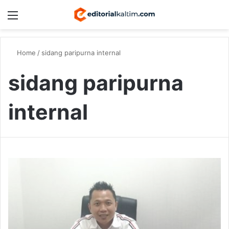
Menu
Switch
S
Home
/
sidang paripurna internal
sidang paripurna
internal