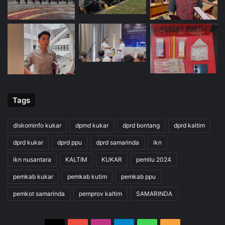
Tags
diskominfo kukar
dpmd kukar
dprd bontang
dprd kaltim
dprd kukar
dprd ppu
dprd samarinda
ikn
ikn nusantara
KALTIM
KUKAR
pemilu 2024
pemkab kukar
pemkab kutim
pemkab ppu
pemkot samarinda
pemprov kaltim
SAMARINDA