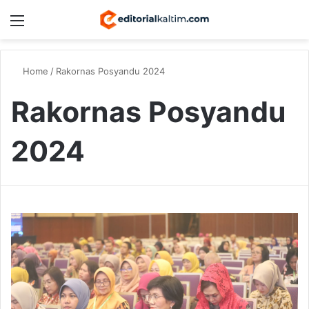
Menu
Switch
S
Home
/
Rakornas Posyandu 2024
Rakornas Posyandu
2024