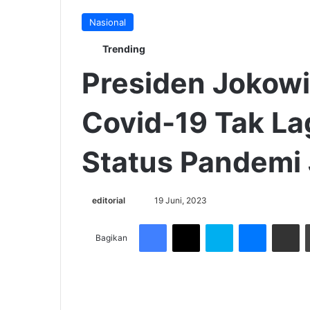
Nasional
Trending
Presiden Jokow
Covid-19 Tak Lag
Status Pandemi 
Send
editorial
19 Juni, 2023
an
Facebook
X
Skype
Messenge
Share v
email
Bagikan