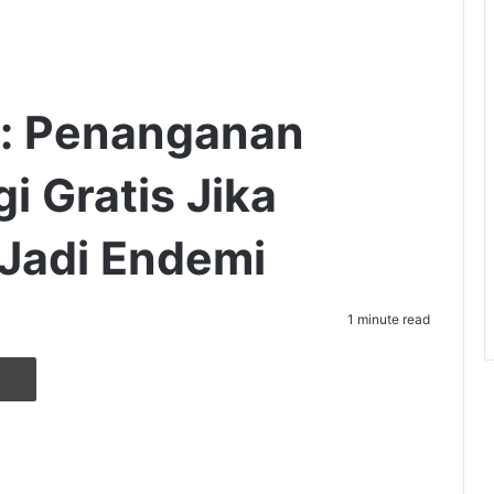
i: Penanganan
i Gratis Jika
Jadi Endemi
1 minute read
r
ia Email
Cetak