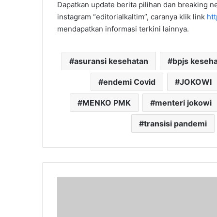
Dapatkan update berita pilihan dan breaking ne
instagram “editorialkaltim”, caranya klik link
ht
mendapatkan informasi terkini lainnya.
asuransi kesehatan
bpjs keseh
endemi Covid
JOKOWI
MENKO PMK
menteri jokowi
transisi pandemi
Kabar
Gembira!
Pendaftaran
Beasiswa