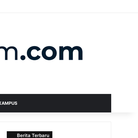
X
YouTube
Instagram
Telegram
WhatsApp
RSS
Random Article
Sidebar
Switch skin
Search for
KAMPUS
Berita Terbaru