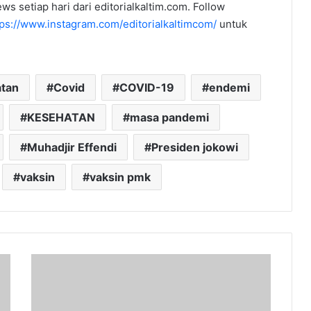
ws setiap hari dari editorialkaltim.com. Follow
tps://www.instagram.com/editorialkaltimcom/
untuk
atan
Covid
COVID-19
endemi
KESEHATAN
masa pandemi
Muhadjir Effendi
Presiden jokowi
vaksin
vaksin pmk
Soal
Perdagangan
Anak
di