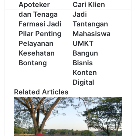
Apoteker
Cari
Apoteker
Cari Klien
dan
Klien
dan Tenaga
Jadi
Tenaga
Jadi
Farmasi
Tantangan
Farmasi Jadi
Tantangan
Jadi
Mahasiswa
Pilar Penting
Mahasiswa
Pilar
UMKT
Penting
Bangun
Pelayanan
UMKT
Pelayanan
Bisnis
Kesehatan
Bangun
Kesehatan
Konten
Bontang
Digital
Bontang
Bisnis
Konten
Digital
Related Articles