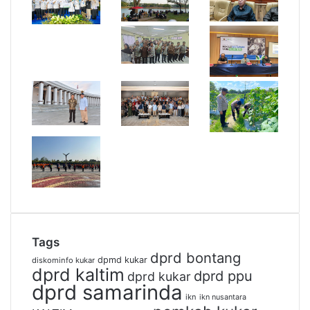
Tags
dprd bontang
dpmd kukar
diskominfo kukar
dprd kaltim
dprd ppu
dprd kukar
dprd samarinda
ikn
ikn nusantara