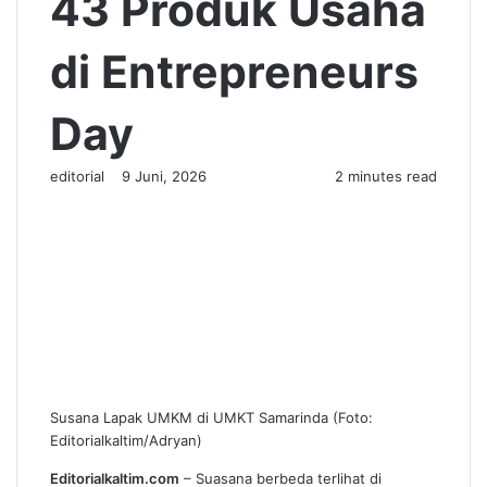
43 Produk Usaha
di Entrepreneurs
Day
Send
editorial
9 Juni, 2026
2 minutes read
an
email
Susana Lapak UMKM di UMKT Samarinda (Foto:
Editorialkaltim/Adryan)
Editorialkaltim.com
– Suasana berbeda terlihat di