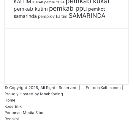
pemkab kukar
KALTIM
pemilu 2024
KUKAR
pemkab ppu
pemkab kutim
pemkot
SAMARINDA
samarinda
pemprov kaltim
X
YouTube
Instagram
Telegram
WhatsApp
RSS
© Copyright 2026, All Rights Reserved |
EditorialKaltim.com
|
Proudly Hosted by
MbahKoding
Home
Kode Etik
Pedoman Media Siber
Redaksi
X
YouTube