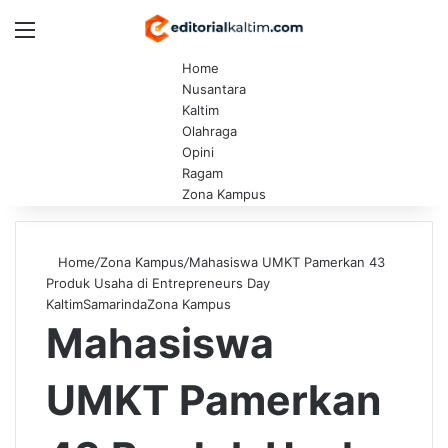
Menu
Switch
Se
Home
Nusantara
Kaltim
Olahraga
Opini
Ragam
Zona Kampus
Home
/
Zona Kampus
/
Mahasiswa UMKT Pamerkan 43
Produk Usaha di Entrepreneurs Day
Kaltim
Samarinda
Zona Kampus
Mahasiswa
UMKT Pamerkan