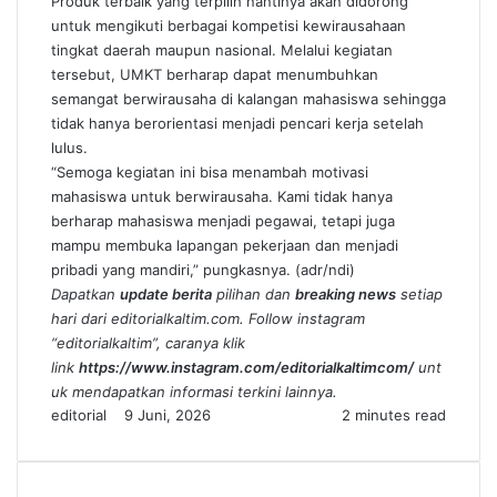
Produk terbaik yang terpilih nantinya akan didorong
untuk mengikuti berbagai kompetisi kewirausahaan
tingkat daerah maupun nasional. Melalui kegiatan
tersebut, UMKT berharap dapat menumbuhkan
semangat berwirausaha di kalangan mahasiswa sehingga
tidak hanya berorientasi menjadi pencari kerja setelah
lulus.
“Semoga kegiatan ini bisa menambah motivasi
mahasiswa untuk berwirausaha. Kami tidak hanya
berharap mahasiswa menjadi pegawai, tetapi juga
mampu membuka lapangan pekerjaan dan menjadi
pribadi yang mandiri,” pungkasnya. (adr/ndi)
Dapatkan
update berita
pilihan dan
breaking news
setiap
hari dari editorialkaltim.com. Follow instagram
“editorialkaltim”, caranya klik
link
https://www.instagram.com/editorialkaltimcom/
unt
uk mendapatkan informasi terkini lainnya.
Send
editorial
9 Juni, 2026
2 minutes read
an
email