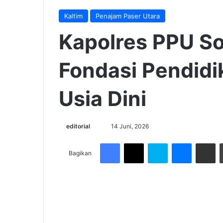
Kaltim
Penajam Paser Utara
Kapolres PPU So
Fondasi Pendidi
Usia Dini
Send
editorial
14 Juni, 2026
an
Facebook
X
Skype
Messenge
Share v
email
Bagikan