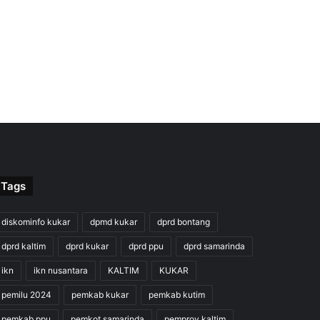
Tags
diskominfo kukar
dpmd kukar
dprd bontang
dprd kaltim
dprd kukar
dprd ppu
dprd samarinda
ikn
ikn nusantara
KALTIM
KUKAR
pemilu 2024
pemkab kukar
pemkab kutim
pemkab ppu
pemkot samarinda
pemprov kaltim