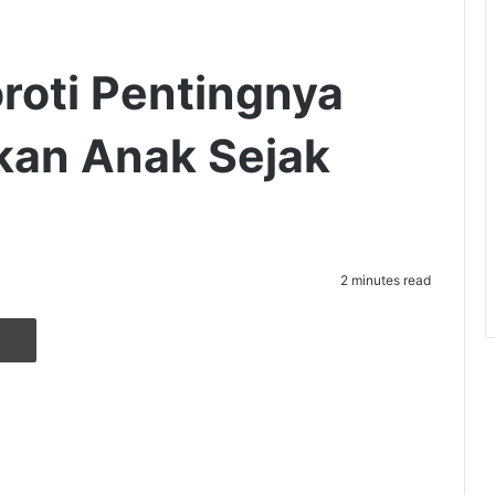
roti Pentingnya
kan Anak Sejak
2 minutes read
r
ia Email
Cetak