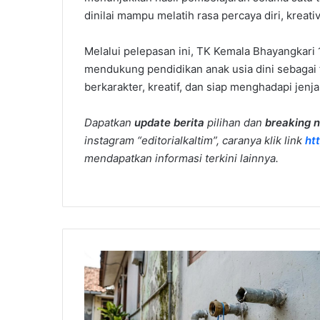
dinilai mampu melatih rasa percaya diri, kreat
Melalui pelepasan ini, TK Kemala Bhayangka
mendukung pendidikan anak usia dini sebagai 
berkarakter, kreatif, dan siap menghadapi jenja
Dapatkan
update berita
pilihan dan
breaking 
instagram “editorialkaltim”, caranya klik link
ht
mendapatkan informasi terkini lainnya.
Dua
Pemuda
PPU
Gasak
Meteran