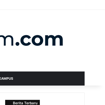
X
YouTube
Instagram
Telegram
WhatsApp
RSS
Random Article
Sidebar
Switch skin
Search for
KAMPUS
Berita Terbaru