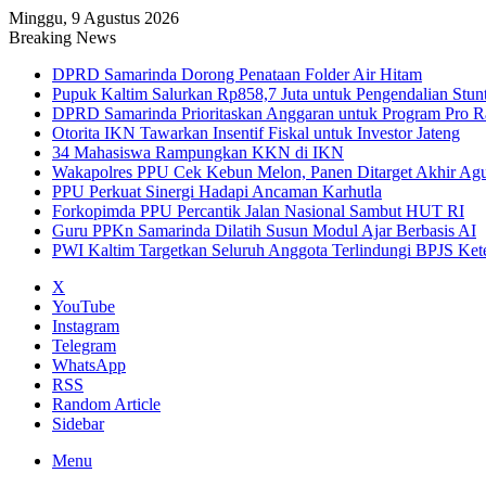
Minggu, 9 Agustus 2026
Breaking News
DPRD Samarinda Dorong Penataan Folder Air Hitam
Pupuk Kaltim Salurkan Rp858,7 Juta untuk Pengendalian Stun
DPRD Samarinda Prioritaskan Anggaran untuk Program Pro R
Otorita IKN Tawarkan Insentif Fiskal untuk Investor Jateng
34 Mahasiswa Rampungkan KKN di IKN
Wakapolres PPU Cek Kebun Melon, Panen Ditarget Akhir Agu
PPU Perkuat Sinergi Hadapi Ancaman Karhutla
Forkopimda PPU Percantik Jalan Nasional Sambut HUT RI
Guru PPKn Samarinda Dilatih Susun Modul Ajar Berbasis AI
PWI Kaltim Targetkan Seluruh Anggota Terlindungi BPJS Ket
X
YouTube
Instagram
Telegram
WhatsApp
RSS
Random Article
Sidebar
Menu