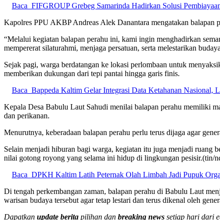
Baca
FIFGROUP Grebeg Samarinda Hadirkan Solusi Pembiayaan 
Kapolres PPU AKBP Andreas Alek Danantara mengatakan balapan perahu
“Melalui kegiatan balapan perahu ini, kami ingin menghadirkan seman
mempererat silaturahmi, menjaga persatuan, serta melestarikan budaya
Sejak pagi, warga berdatangan ke lokasi perlombaan untuk menyaks
memberikan dukungan dari tepi pantai hingga garis finis.
Baca
Bappeda Kaltim Gelar Integrasi Data Ketahanan Nasional,
Kepala Desa Babulu Laut Sahudi menilai balapan perahu memiliki makna
dan perikanan.
Menurutnya, keberadaan balapan perahu perlu terus dijaga agar gener
Selain menjadi hiburan bagi warga, kegiatan itu juga menjadi ruang 
nilai gotong royong yang selama ini hidup di lingkungan pesisir.(tin/n
Baca
DPKH Kaltim Latih Peternak Olah Limbah Jadi Pupuk Org
Di tengah perkembangan zaman, balapan perahu di Babulu Laut menja
warisan budaya tersebut agar tetap lestari dan terus dikenal oleh gener
Dapatkan
update berita
pilihan dan
breaking news
setiap hari dari 