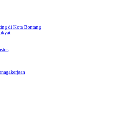
ting di Kota Bontang
akyat
stus
enagakerjaan