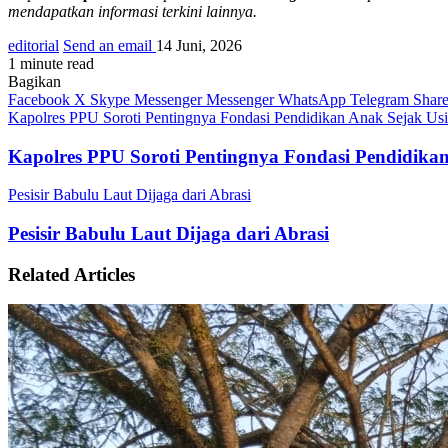
mendapatkan informasi terkini lainnya.
editorial
Send an email
14 Juni, 2026
1 minute read
Bagikan
Facebook
X
Skype
Messenger
Messenger
WhatsApp
Telegram
Share
Kapolres PPU Soroti Pentingnya Fondasi Pendidikan Anak Sejak Usi
Kapolres PPU Soroti Pentingnya Fondasi Pendidikan
Pesisir Babulu Laut Dijaga dari Abrasi
Pesisir Babulu Laut Dijaga dari Abrasi
Related Articles