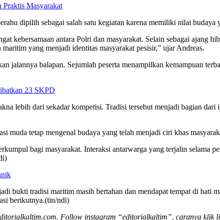
Praktis Masyarakat
 dipilih sebagai salah satu kegiatan karena memiliki nilai budaya ya
gat kebersamaan antara Polri dan masyarakat. Selain sebagai ajang hibu
 maritim yang menjadi identitas masyarakat pesisir,” ujar Andreas.
ikan jalannya balapan. Sejumlah peserta menampilkan kemampuan terb
 Libatkan 23 SKPD
 lebih dari sekadar kompetisi. Tradisi tersebut menjadi bagian dari id
asi muda tetap mengenal budaya yang telah menjadi ciri khas masyaraka
berkumpul bagi masyarakat. Interaksi antarwarga yang terjalin selama 
di)
anik
di bukti tradisi maritim masih bertahan dan mendapat tempat di hat
asi berikutnya.(tin/ndi)
editorialkaltim.com. Follow instagram “editorialkaltim”, caranya klik l