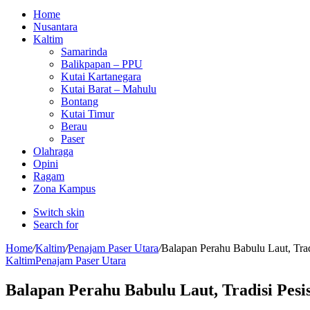
Home
Nusantara
Kaltim
Samarinda
Balikpapan – PPU
Kutai Kartanegara
Kutai Barat – Mahulu
Bontang
Kutai Timur
Berau
Paser
Olahraga
Opini
Ragam
Zona Kampus
Switch skin
Search for
Home
/
Kaltim
/
Penajam Paser Utara
/
Balapan Perahu Babulu Laut, Trad
Kaltim
Penajam Paser Utara
Balapan Perahu Babulu Laut, Tradisi Pesi