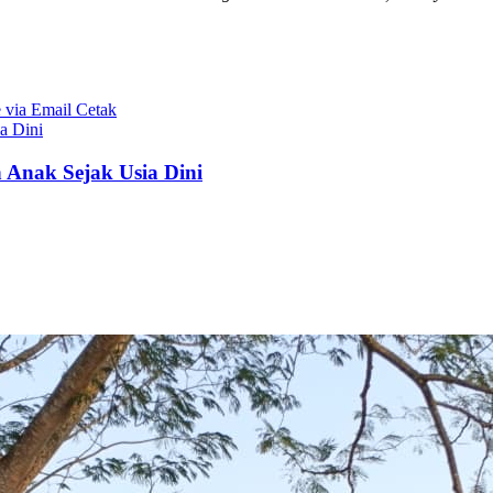
 via Email
Cetak
a Dini
 Anak Sejak Usia Dini