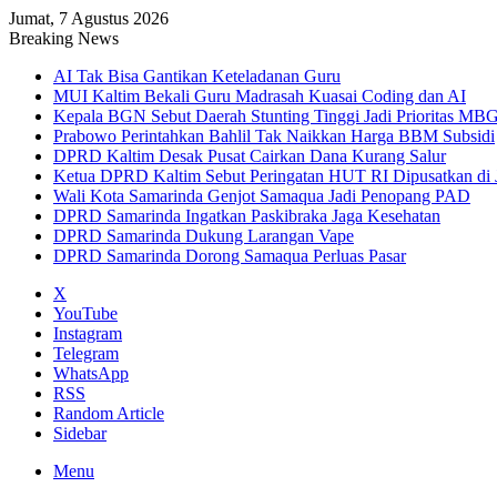
Jumat, 7 Agustus 2026
Breaking News
AI Tak Bisa Gantikan Keteladanan Guru
MUI Kaltim Bekali Guru Madrasah Kuasai Coding dan AI
Kepala BGN Sebut Daerah Stunting Tinggi Jadi Prioritas MB
Prabowo Perintahkan Bahlil Tak Naikkan Harga BBM Subsidi
DPRD Kaltim Desak Pusat Cairkan Dana Kurang Salur
Ketua DPRD Kaltim Sebut Peringatan HUT RI Dipusatkan di 
Wali Kota Samarinda Genjot Samaqua Jadi Penopang PAD
DPRD Samarinda Ingatkan Paskibraka Jaga Kesehatan
DPRD Samarinda Dukung Larangan Vape
DPRD Samarinda Dorong Samaqua Perluas Pasar
X
YouTube
Instagram
Telegram
WhatsApp
RSS
Random Article
Sidebar
Menu