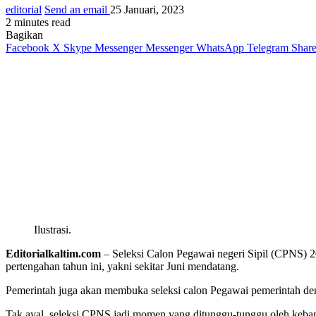
editorial
Send an email
25 Januari, 2023
2 minutes read
Bagikan
Facebook
X
Skype
Messenger
Messenger
WhatsApp
Telegram
Share
Ilustrasi.
Editorialkaltim.com
– Seleksi Calon Pegawai negeri Sipil (CPNS) 
pertengahan tahun ini, yakni sekitar Juni mendatang.
Pemerintah juga akan membuka seleksi calon Pegawai pemerintah den
Tak ayal, seleksi CPNS jadi momen yang ditunggu-tunggu oleh keban