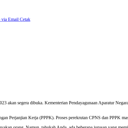
 via Email
Cetak
2023 akan segera dibuka. Kementerian Pendayagunaan Aparatur Negara
gan Perjanjian Kerja (PPPK). Proses perekrutan CPNS dan PPPK masih
yakan orang. Namun, tahukah Anda, ada beberapa jurusan yang memilik