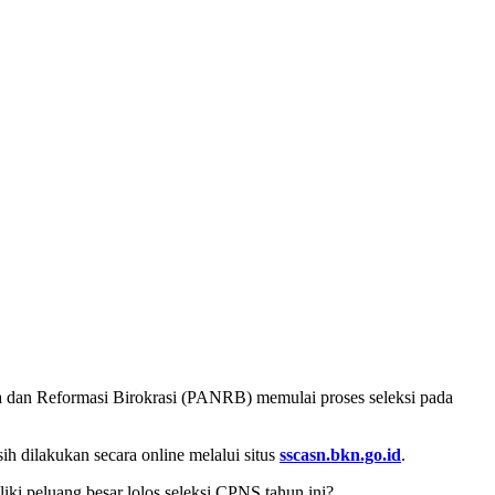
 dan Reformasi Birokrasi (PANRB) memulai proses seleksi pada
 dilakukan secara online melalui situs
sscasn.bkn.go.id
.
i peluang besar lolos seleksi CPNS tahun ini?