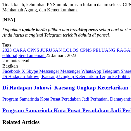
Tidak kalah, kebutuhan PNS untuk jurusan hukum dalam seleksi CPNS
Mahkamah Agung, dan Kemenkumham.
[NFA]
Dapatkan
update berita
pilihan dan
breaking news
setiap hari dari 
Anda harus mengistal Telegram terlebih dahulu di ponsel.
Tags
2023
CARA
CPNS
JURUSAN
LOLOS CPNS
PELUANG
RAGA
editorial
Send an email
25 Januari, 2023
2 minutes read
Bagikan
Facebook
X
Skype
Messenger
Messenger
WhatsApp
Telegram
Share
Di Hadapan Jokowi, Kaesang Ungkap Ketertarikan Terjun ke Politik
Di Hadapan Jokowi, Kaesang Ungkap Ketertarikan Te
Program Samarinda Kota Pusat Peradaban Jadi Perhatian, Damayanti:
Program Samarinda Kota Pusat Peradaban Jadi Perh
Related Articles