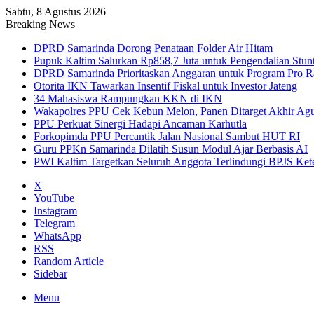
Sabtu, 8 Agustus 2026
Breaking News
DPRD Samarinda Dorong Penataan Folder Air Hitam
Pupuk Kaltim Salurkan Rp858,7 Juta untuk Pengendalian Stun
DPRD Samarinda Prioritaskan Anggaran untuk Program Pro R
Otorita IKN Tawarkan Insentif Fiskal untuk Investor Jateng
34 Mahasiswa Rampungkan KKN di IKN
Wakapolres PPU Cek Kebun Melon, Panen Ditarget Akhir Agu
PPU Perkuat Sinergi Hadapi Ancaman Karhutla
Forkopimda PPU Percantik Jalan Nasional Sambut HUT RI
Guru PPKn Samarinda Dilatih Susun Modul Ajar Berbasis AI
PWI Kaltim Targetkan Seluruh Anggota Terlindungi BPJS Ket
X
YouTube
Instagram
Telegram
WhatsApp
RSS
Random Article
Sidebar
Menu