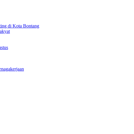
ting di Kota Bontang
akyat
stus
enagakerjaan