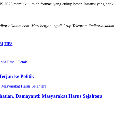
 2023 memiliki jumlah formasi yang cukup besar. Instansi yang tidak
editorialkaltim.com. Mari bergabung di Grup Telegram “editorialkaltim
M
TIPS
 via Email
Cetak
rjun ke Politik
 Masyarakat Harus Sejahtera
atian, Damayanti: Masyarakat Harus Sejahtera