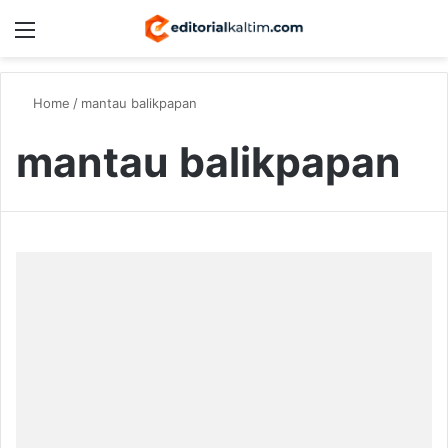
Menu
Switch
S
Home
/
mantau balikpapan
mantau balikpapan