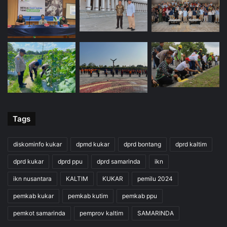
Tags
diskominfo kukar
dpmd kukar
dprd bontang
dprd kaltim
dprd kukar
dprd ppu
dprd samarinda
ikn
ikn nusantara
KALTIM
KUKAR
pemilu 2024
pemkab kukar
pemkab kutim
pemkab ppu
pemkot samarinda
pemprov kaltim
SAMARINDA