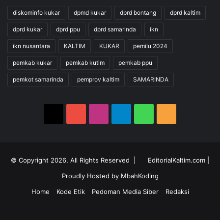
diskominfo kukar
dpmd kukar
dprd bontang
dprd kaltim
dprd kukar
dprd ppu
dprd samarinda
ikn
ikn nusantara
KALTIM
KUKAR
pemilu 2024
pemkab kukar
pemkab kutim
pemkab ppu
pemkot samarinda
pemprov kaltim
SAMARINDA
X
YouTube
Instagram
Telegram
WhatsApp
RSS
© Copyright 2026, All Rights Reserved |
EditorialKaltim.com
|
Proudly Hosted by
MbahKoding
Home
Kode Etik
Pedoman Media Siber
Redaksi
X
YouTube
Instagram
Telegram
WhatsApp
RSS