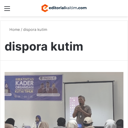
Menu
Switch
S
Home
/
dispora kutim
dispora kutim