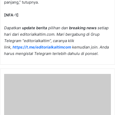
panjang,” tutupnya.
[NFA-1]
Dapatkan
update berita
pilihan dan
breaking news
setiap
hari dari editorialkaltim.com. Mari bergabung di Grup
Telegram “editorialkaltim”, caranya klik
link,
https://t.me/editorialkaltimcom
kemudian join. Anda
harus mengistal Telegram terlebih dahulu di ponsel.
Pencapaian
APBD
Lebih
dari
Seratus
Persen,
Ketua
Pansus