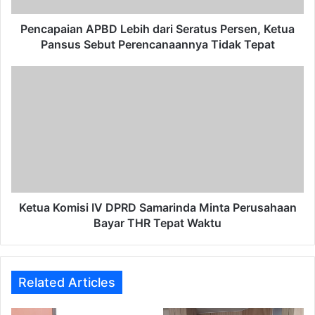
Sebut
Perencanaannya Tidak Tepat
Pencapaian APBD Lebih dari Seratus Persen, Ketua
Pansus Sebut Perencanaannya Tidak Tepat
Ketua
Komisi
IV
DPRD
Samarinda
Minta
Perusahaan
Bayar
THR
Tepat
Ketua Komisi IV DPRD Samarinda Minta Perusahaan
Waktu
Bayar THR Tepat Waktu
Related Articles