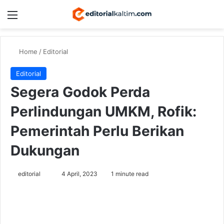
Menu
Switch
Se
Home
/
Editorial
Editorial
Segera Godok Perda
Perlindungan UMKM, Rofik:
Pemerintah Perlu Berikan
Dukungan
Send
editorial
4 April, 2023
1 minute read
an
email