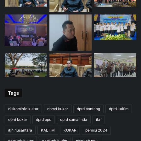
Tags
diskominfo kukar
dpmd kukar
dprd bontang
dprd kaltim
dprd kukar
dprd ppu
dprd samarinda
ikn
ikn nusantara
KALTIM
KUKAR
pemilu 2024
pemkab kukar
pemkab kutim
pemkab ppu