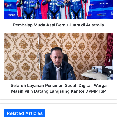
di
Australia
Pembalap Muda Asal Berau Juara di Australia
Seluruh
Layanan
Perizinan
Sudah
Digital,
Warga
Masih
Pilih
Datang
Langsung
Seluruh Layanan Perizinan Sudah Digital, Warga
Kantor
Masih Pilih Datang Langsung Kantor DPMPTSP
DPMPTSP
Related Articles