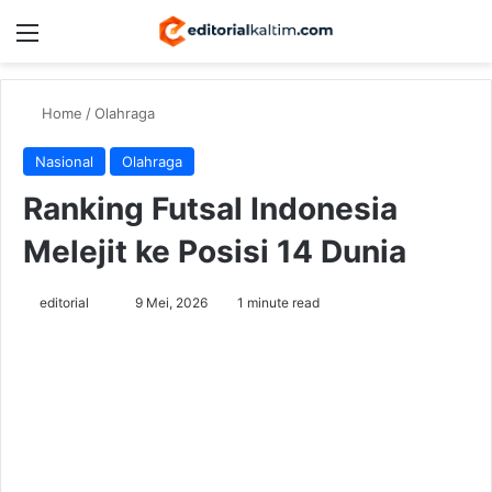
Menu
Switch
Se
Home
/
Olahraga
Nasional
Olahraga
Ranking Futsal Indonesia
Melejit ke Posisi 14 Dunia
Send
editorial
9 Mei, 2026
1 minute read
an
email