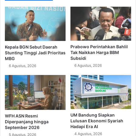
Prabowo Perintahkan Bahlil
Kepala BGN Sebut Daerah
Tak Naikkan Harga BBM
Stunting Tinggi Jadi Prioritas
Subsidi
MBG
6 Agustus, 2026
6 Agustus, 2026
UM Bandung Siapkan
WFH ASN Resmi
Lulusan Ekonomi Syariah
Diperpanjang hingga
Hadapi Era AI
September 2026
4 Agustus, 2026
5 Agustus, 2026