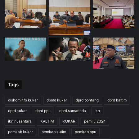
Tags
diskominfo kukar
dpmd kukar
dprd bontang
dprd kaltim
dprd kukar
dprd ppu
dprd samarinda
ikn
ikn nusantara
KALTIM
KUKAR
pemilu 2024
pemkab kukar
pemkab kutim
pemkab ppu