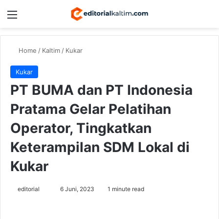
Menu
Switch
Se
Home
/
Kaltim
/
Kukar
Kukar
PT BUMA dan PT Indonesia
Pratama Gelar Pelatihan
Operator, Tingkatkan
Keterampilan SDM Lokal di
Kukar
Send
editorial
6 Juni, 2023
1 minute read
an
email