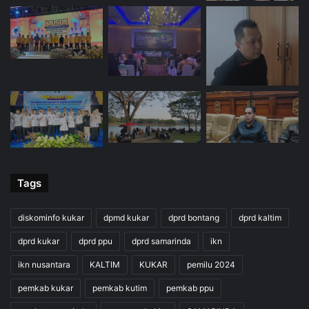
Tags
diskominfo kukar
dpmd kukar
dprd bontang
dprd kaltim
dprd kukar
dprd ppu
dprd samarinda
ikn
ikn nusantara
KALTIM
KUKAR
pemilu 2024
pemkab kukar
pemkab kutim
pemkab ppu