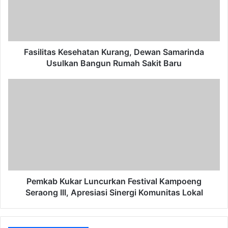
Usulkan
Bangun
Rumah
Sakit
Baru
Fasilitas Kesehatan Kurang, Dewan Samarinda
Usulkan Bangun Rumah Sakit Baru
Pemkab
Kukar
Luncurkan
Festival
Kampoeng
Seraong
III,
Apresiasi
Sinergi
Komunitas
Pemkab Kukar Luncurkan Festival Kampoeng
Lokal
Seraong III, Apresiasi Sinergi Komunitas Lokal