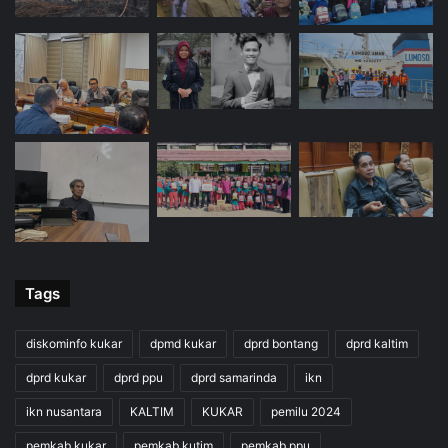
Tags
diskominfo kukar
dpmd kukar
dprd bontang
dprd kaltim
dprd kukar
dprd ppu
dprd samarinda
ikn
ikn nusantara
KALTIM
KUKAR
pemilu 2024
pemkab kukar
pemkab kutim
pemkab ppu