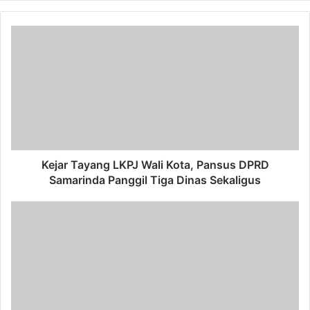
Kejar
Tayang
LKPJ
Wali
Kota,
Pansus
DPRD
Samarinda
Panggil
Tiga
Kejar Tayang LKPJ Wali Kota, Pansus DPRD
Dinas
Samarinda Panggil Tiga Dinas Sekaligus
Sekaligus
KPID
Kaltim
Gelar
Rapat
Bersama
Persiapan
Cuti
Bersama