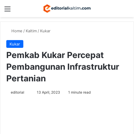
Menu
Switch
Se
Home
/
Kaltim
/
Kukar
Kukar
Pemkab Kukar Percepat
Pembangunan Infrastruktur
Pertanian
Send
editorial
13 April, 2023
1 minute read
an
email