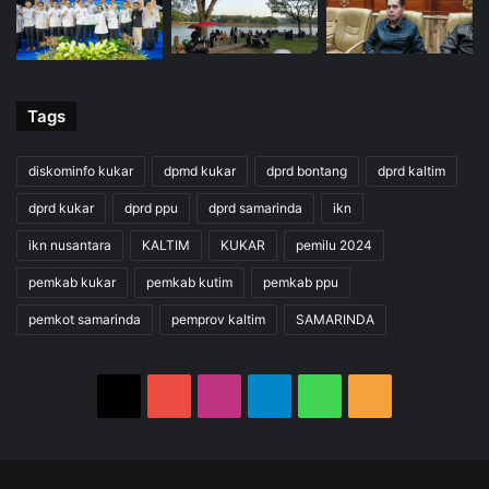
Tags
diskominfo kukar
dpmd kukar
dprd bontang
dprd kaltim
dprd kukar
dprd ppu
dprd samarinda
ikn
ikn nusantara
KALTIM
KUKAR
pemilu 2024
pemkab kukar
pemkab kutim
pemkab ppu
pemkot samarinda
pemprov kaltim
SAMARINDA
X
YouTube
Instagram
Telegram
WhatsApp
RSS