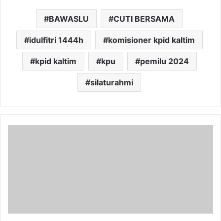
BAWASLU
CUTI BERSAMA
idulfitri 1444h
komisioner kpid kaltim
kpid kaltim
kpu
pemilu 2024
silaturahmi
Pemkab
Kukar
Percepat
Pembangunan
Infrastruktur
Pertanian