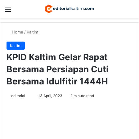
Menu
Switch
Se
Home
/
Kaltim
Kaltim
KPID Kaltim Gelar Rapat
Bersama Persiapan Cuti
Bersama Idulfitir 1444H
Send
editorial
13 April, 2023
1 minute read
an
email