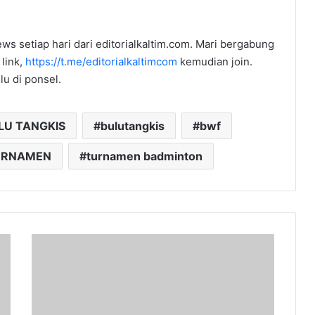
ws setiap hari dari editorialkaltim.com. Mari bergabung
 link,
https://t.me/editorialkaltimcom
kemudian join.
u di ponsel.
LU TANGKIS
bulutangkis
bwf
URNAMEN
turnamen badminton
Hasil
Liga
1:
Borneo
FC
Menang