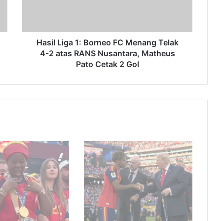
Telak
4-
2
atas
Hasil Liga 1: Borneo FC Menang Telak
RANS
4-2 atas RANS Nusantara, Matheus
Nusantara,
Pato Cetak 2 Gol
Matheus
Pato
Cetak
2
Gol