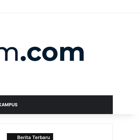
X
YouTube
Instagram
Telegram
WhatsApp
RSS
Random Article
Sidebar
Switch skin
Search for
KAMPUS
Berita Terbaru