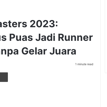
asters 2023:
us Puas Jadi Runner
anpa Gelar Juara
1 minute read
r
ia Email
Cetak