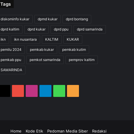
Tags
diskominfo kukar
dpmd kukar
dprd bontang
dprd kaltim
dprd kukar
dprd ppu
dprd samarinda
ikn
ikn nusantara
KALTIM
KUKAR
pemilu 2024
pemkab kukar
pemkab kutim
pemkab ppu
pemkot samarinda
pemprov kaltim
SAMARINDA
X
YouTube
Instagram
Telegram
WhatsApp
RSS
m
gram
hatsApp
RSS
Home
Kode Etik
Pedoman Media Siber
Redaksi