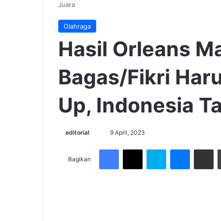
Juara
Olahraga
Hasil Orleans M
Bagas/Fikri Har
Up, Indonesia T
Send
editorial
9 April, 2023
an
Facebook
X
Skype
Messenge
Share v
email
Bagikan