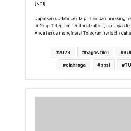
[NDI]
Dapatkan update berita pilihan dan breaking ne
di Grup Telegram “editorialkaltim”, caranya klik
Anda harus menginstal Telegram terlebih dahul
2023
bagas fikri
BU
olahraga
pbsi
T
Pemerintah
dan
KPU
Kukar
Bersinergi
Persiapan