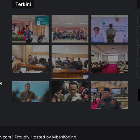
Terkini
M
X
YouTube
Instagra
Tele
W
im.com
| Proudly Hosted by
MbahKoding