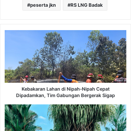
peserta jkn
RS LNG Badak
Kebakaran
Lahan
di
Nipah-
Nipah
Cepat
Dipadamkan,
Tim
Gabungan
Bergerak
Kebakaran Lahan di Nipah-Nipah Cepat
Sigap
Dipadamkan, Tim Gabungan Bergerak Sigap
Deputi
Direksi
Wilayah
VIII