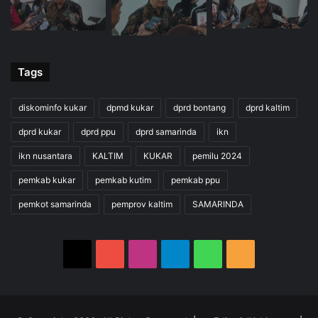
Tags
diskominfo kukar
dpmd kukar
dprd bontang
dprd kaltim
dprd kukar
dprd ppu
dprd samarinda
ikn
ikn nusantara
KALTIM
KUKAR
pemilu 2024
pemkab kukar
pemkab kutim
pemkab ppu
pemkot samarinda
pemprov kaltim
SAMARINDA
X
YouTube
Instagram
Telegram
WhatsApp
RSS