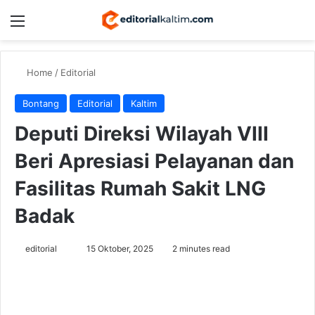
Menu
Switch
Se
Home
/
Editorial
Bontang
Editorial
Kaltim
Deputi Direksi Wilayah VIII
Beri Apresiasi Pelayanan dan
Fasilitas Rumah Sakit LNG
Badak
Send
editorial
15 Oktober, 2025
2 minutes read
an
email