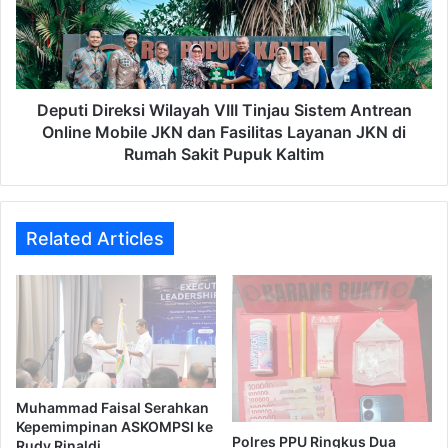
Tinjau
Sistem
Antrean
Online
Mobile
JKN
Deputi Direksi Wilayah VIII Tinjau Sistem Antrean
dan
Online Mobile JKN dan Fasilitas Layanan JKN di
Fasilitas
Rumah Sakit Pupuk Kaltim
Layanan
JKN
di
Rumah
Related Articles
Sakit
Pupuk
Kaltim
Muhammad Faisal Serahkan
Kepemimpinan ASKOMPSI ke
Polres PPU Ringkus Dua
Rudy Rinaldi