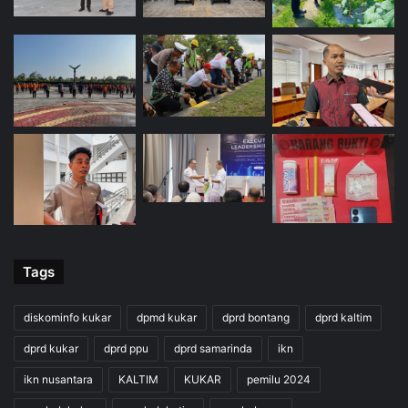
Tags
diskominfo kukar
dpmd kukar
dprd bontang
dprd kaltim
dprd kukar
dprd ppu
dprd samarinda
ikn
ikn nusantara
KALTIM
KUKAR
pemilu 2024