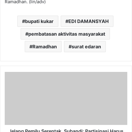
Ramadhan. (lin/adv)
bupati kukar
EDI DAMANSYAH
pembatasan aktivitas masyarakat
Ramadhan
surat edaran
Jelang
Pemilu
Serentak,
Subandi:
Partisipasi
Harus
Meningkat
Meski
Jumlah
Dapil
Jelang Pemilu Serentak, Subandi: Partisipasi Harus