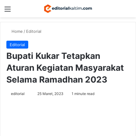
Menu
Switch
Se
Home
/
Editorial
Editorial
Bupati Kukar Tetapkan
Aturan Kegiatan Masyarakat
Selama Ramadhan 2023
Send
editorial
25 Maret, 2023
1 minute read
an
email