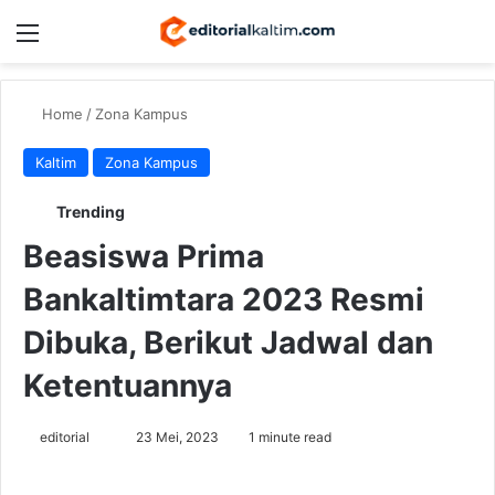
Menu
Switch
Se
Home
/
Zona Kampus
Kaltim
Zona Kampus
Trending
Beasiswa Prima
Bankaltimtara 2023 Resmi
Dibuka, Berikut Jadwal dan
Ketentuannya
Send
editorial
23 Mei, 2023
1 minute read
an
email