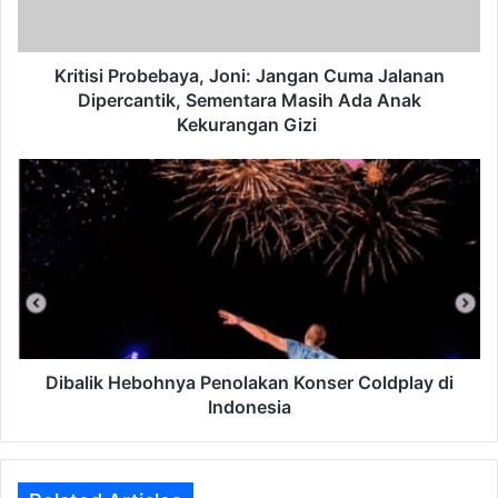
Dipercantik,
Sementara
Masih
Ada
Kritisi Probebaya, Joni: Jangan Cuma Jalanan
Anak
Dipercantik, Sementara Masih Ada Anak
Kekurangan
Kekurangan Gizi
Gizi
Dibalik
Hebohnya
Penolakan
Konser
Coldplay
di
Indonesia
Dibalik Hebohnya Penolakan Konser Coldplay di
Indonesia