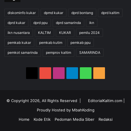
diskominfo kukar
dpmd kukar
dprd bontang
dprd kaltim
dprd kukar
dprd ppu
dprd samarinda
ikn
ikn nusantara
KALTIM
KUKAR
pemilu 2024
pemkab kukar
pemkab kutim
pemkab ppu
pemkot samarinda
pemprov kaltim
SAMARINDA
X
YouTube
Instagram
Telegram
WhatsApp
RSS
© Copyright 2026, All Rights Reserved |
EditorialKaltim.com
|
Proudly Hosted by
MbahKoding
Home
Kode Etik
Pedoman Media Siber
Redaksi