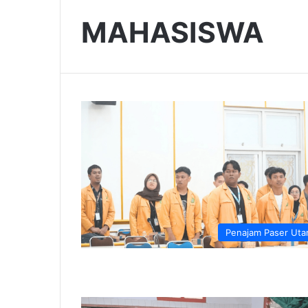
MAHASISWA
Penajam Paser Uta