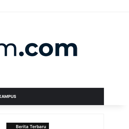
X
YouTube
Instagram
Telegram
WhatsApp
RSS
Random Article
Sidebar
Switch skin
Search for
KAMPUS
Berita Terbaru