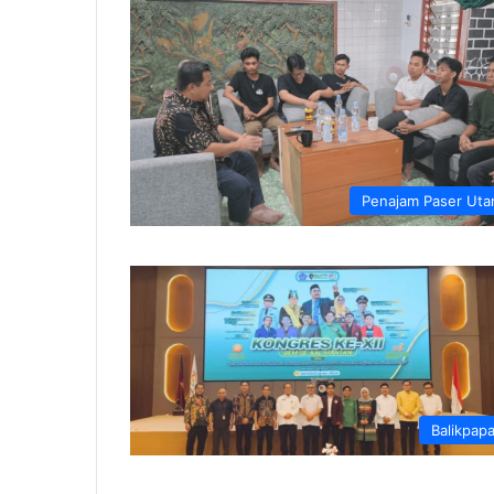
Penajam Paser Uta
Balikpap