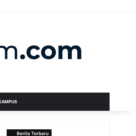
X
YouTube
Instagram
Telegram
WhatsApp
RSS
Random Article
Sidebar
Switch skin
Search for
KAMPUS
Berita Terbaru