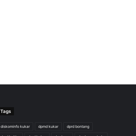
Tags
diskominfo kukar
dpmd kukar
dprd bontang