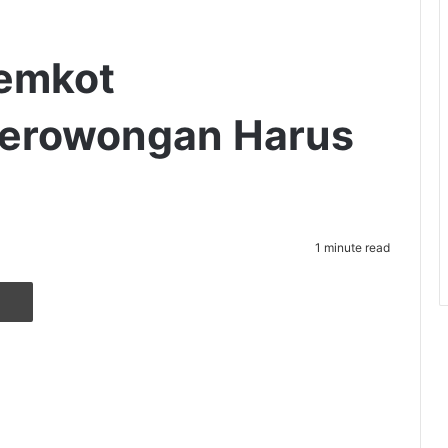
emkot
erowongan Harus
1 minute read
r
ia Email
Cetak