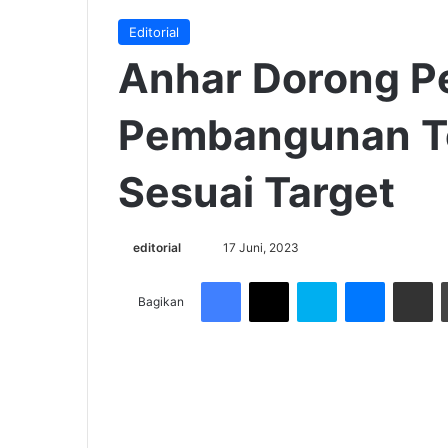
Editorial
Anhar Dorong P
Pembangunan T
Sesuai Target
Send
editorial
17 Juni, 2023
an
Facebook
X
Skype
Messenge
Share v
email
Bagikan