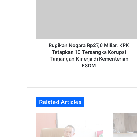
Miliar,
KPK
Tetapkan
10
Tersangka
Korupsi
Tunjangan
Rugikan Negara Rp27,6 Miliar, KPK
Kinerja
Tetapkan 10 Tersangka Korupsi
di
Tunjangan Kinerja di Kementerian
Kementerian
ESDM
ESDM
Related Articles