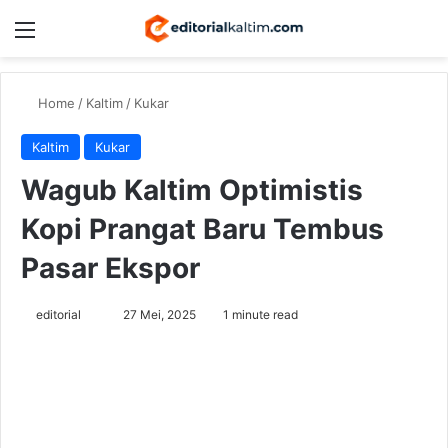
Menu
Switch
Se
Home
/
Kaltim
/
Kukar
Kaltim
Kukar
Wagub Kaltim Optimistis
Kopi Prangat Baru Tembus
Pasar Ekspor
Send
editorial
27 Mei, 2025
1 minute read
an
email