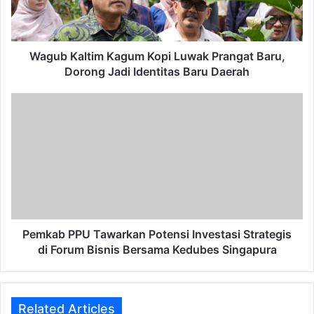
Baru,
Dorong
Jadi
Identitas
Wagub Kaltim Kagum Kopi Luwak Prangat Baru,
Baru
Dorong Jadi Identitas Baru Daerah
Daerah
Pemkab
PPU
Tawarkan
Potensi
Investasi
Strategis
di
Forum
Bisnis
Bersama
Pemkab PPU Tawarkan Potensi Investasi Strategis
Kedubes
di Forum Bisnis Bersama Kedubes Singapura
Singapura
Related Articles