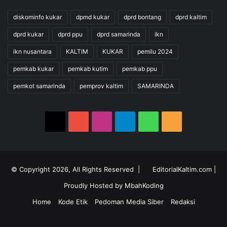
diskominfo kukar
dpmd kukar
dprd bontang
dprd kaltim
dprd kukar
dprd ppu
dprd samarinda
ikn
ikn nusantara
KALTIM
KUKAR
pemilu 2024
pemkab kukar
pemkab kutim
pemkab ppu
pemkot samarinda
pemprov kaltim
SAMARINDA
X
YouTube
Instagram
Telegram
WhatsApp
RSS
© Copyright 2026, All Rights Reserved |
EditorialKaltim.com
|
Proudly Hosted by
MbahKoding
Home
Kode Etik
Pedoman Media Siber
Redaksi
X
YouTube
Instagram
Telegram
WhatsApp
RSS