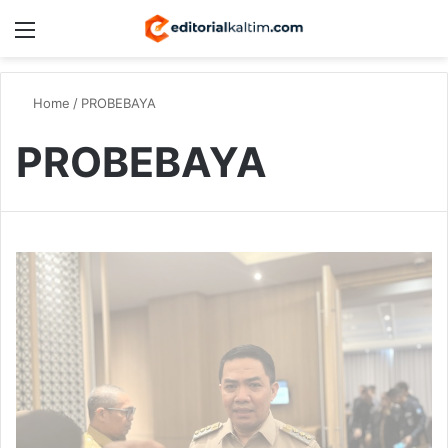
Menu
Switch
S
Home
/
PROBEBAYA
PROBEBAYA