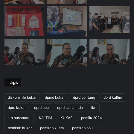
Tags
diskominfo kukar
dpmd kukar
dprd bontang
dprd kaltim
dprd kukar
dprd ppu
dprd samarinda
ikn
ikn nusantara
KALTIM
KUKAR
pemilu 2024
pemkab kukar
pemkab kutim
pemkab ppu