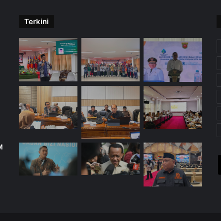
Terkini
M