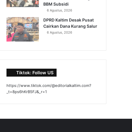
BBM Subsidi
6 Agustus, 2026
DPRD Kaltim Desak Pusat
Cairkan Dana Kurang Salur
6 Agustus, 2026
Tiktok: Follow US
https://www.tiktok.com/@editorialkaltim.com?
_t=8ps6hKrB5FJ&_r=1