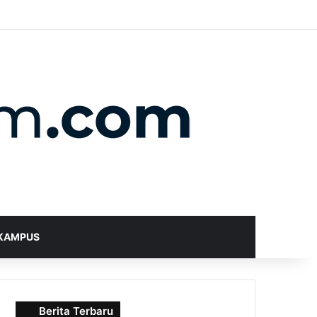
X
YouTube
Instagram
Telegram
WhatsApp
RSS
Random Article
Sidebar
Switch skin
Search for
KAMPUS
Berita Terbaru