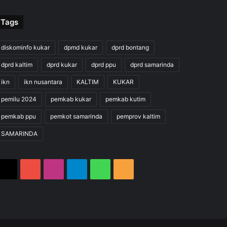
Tags
diskominfo kukar
dpmd kukar
dprd bontang
dprd kaltim
dprd kukar
dprd ppu
dprd samarinda
ikn
ikn nusantara
KALTIM
KUKAR
pemilu 2024
pemkab kukar
pemkab kutim
pemkab ppu
pemkot samarinda
pemprov kaltim
SAMARINDA
X
YouTube
Instagram
Telegram
WhatsApp
RSS