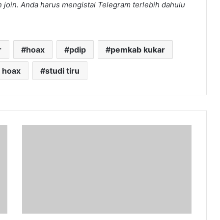
join. Anda harus mengistal Telegram terlebih dahulu
r
hoax
pdip
pemkab kukar
 hoax
studi tiru
Inspektorat
Kukar
Dorong
Peningkatan
Akuntabilitas
Kinerja
Instansi
Pemerintah
Melalui