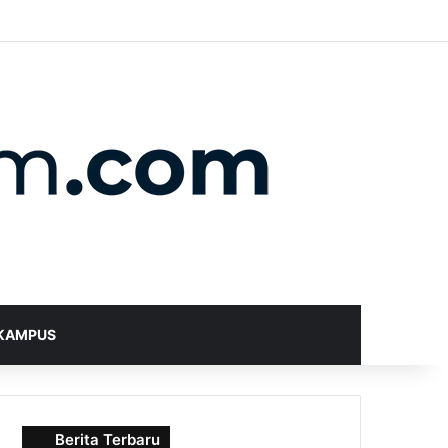
X
YouTube
Instagram
Telegram
WhatsApp
RSS
Random Article
Sidebar
Switch skin
Search for
KAMPUS
Berita Terbaru