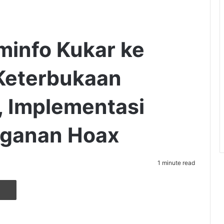
ominfo Kukar ke
Keterbukaan
k, Implementasi
nganan Hoax
1 minute read
r
ia Email
Cetak