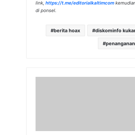
link,
https://t.me/editorialkaltimcom
kemudian 
di ponsel.
berita hoax
diskominfo kuka
penanganan
Diskominfo
Kukar
Bergerak
Menuju
Transformasi
Digital
dengan
Manajemen
Data