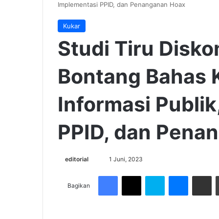
Implementasi PPID, dan Penanganan Hoax
Kukar
Studi Tiru Disk
Bontang Bahas 
Informasi Publi
PPID, dan Pena
Send
editorial
1 Juni, 2023
an
Facebook
X
Skype
Messenge
Share v
email
Bagikan