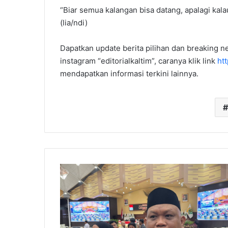
“Biar semua kalangan bisa datang, apalagi kala
(lia/ndi)
Dapatkan update berita pilihan dan breaking ne
instagram “editorialkaltim”, caranya klik link
ht
mendapatkan informasi terkini lainnya.
DPRD
Kaltim
Tegaskan
Kampung
Sidrap
Milik