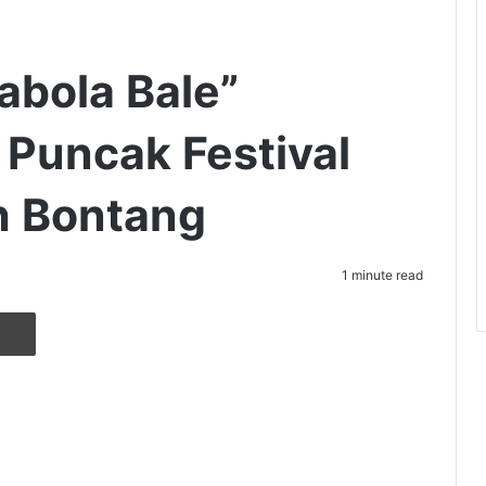
abola Bale”
Puncak Festival
 Bontang
1 minute read
r
ia Email
Cetak