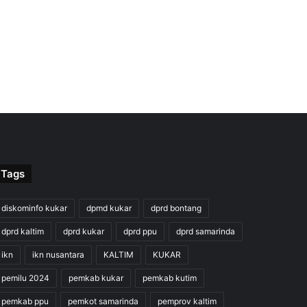
Tags
diskominfo kukar
dpmd kukar
dprd bontang
dprd kaltim
dprd kukar
dprd ppu
dprd samarinda
ikn
ikn nusantara
KALTIM
KUKAR
pemilu 2024
pemkab kukar
pemkab kutim
pemkab ppu
pemkot samarinda
pemprov kaltim