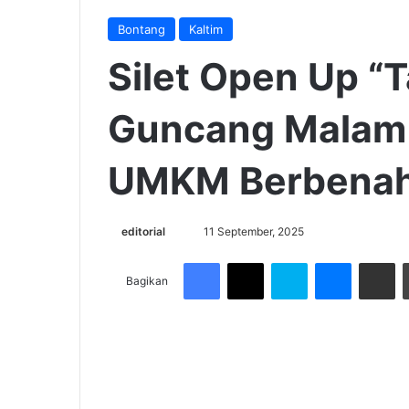
Bontang
Kaltim
Silet Open Up “T
Guncang Malam 
UMKM Berbenah
Send
editorial
11 September, 2025
an
Facebook
X
Skype
Messenge
Share v
email
Bagikan