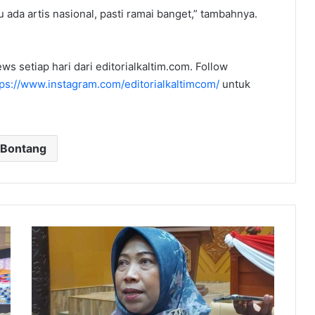
u ada artis nasional, pasti ramai banget,” tambahnya.
ws setiap hari dari editorialkaltim.com. Follow
tps://www.instagram.com/editorialkaltimcom/
untuk
Bontang
Perempuan
Jadi
Motor
Ekonomi
Lokal,
Sri