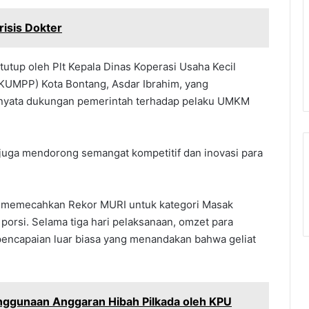
isis Dokter
utup oleh Plt Kepala Dinas Koperasi Usaha Kecil
KUMPP) Kota Bontang, Asdar Ibrahim, yang
 nyata dukungan pemerintah terhadap pelaku UMKM
pi juga mendorong semangat kompetitif dan inovasi para
gan memecahkan Rekor MURI untuk kategori Masak
porsi. Selama tiga hari pelaksanaan, omzet para
encapaian luar biasa yang menandakan bahwa geliat
enggunaan Anggaran Hibah Pilkada oleh KPU