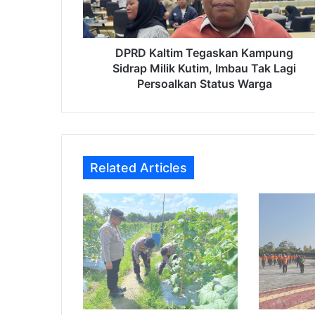
Kutim,
Imbau
Tak
Lagi
DPRD Kaltim Tegaskan Kampung
Persoalkan
Sidrap Milik Kutim, Imbau Tak Lagi
Status
Persoalkan Status Warga
Warga
Related Articles