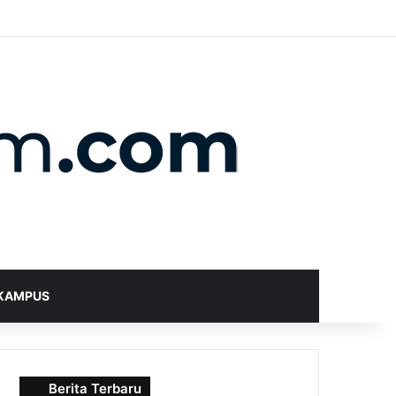
X
YouTube
Instagram
Telegram
WhatsApp
RSS
Random Article
Sidebar
Switch skin
Search for
KAMPUS
Berita Terbaru