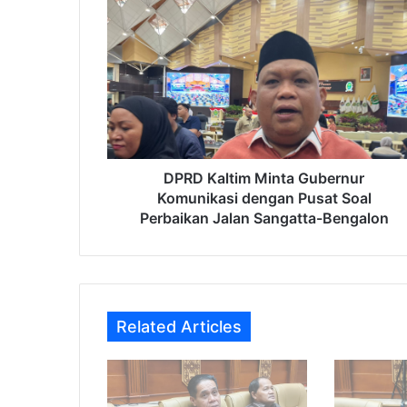
DPRD
Kaltim
Minta
Gubernur
Komunikasi
dengan
Pusat
Soal
Perbaikan
Jalan
DPRD Kaltim Minta Gubernur
Sangatta-
Komunikasi dengan Pusat Soal
Bengalon
Perbaikan Jalan Sangatta-Bengalon
Related Articles