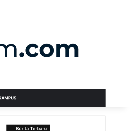
X
YouTube
Instagram
Telegram
WhatsApp
RSS
Random Article
Sidebar
Switch skin
Search for
KAMPUS
Berita Terbaru