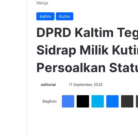
Warga
Kaltim
Kutim
DPRD Kaltim Te
Sidrap Milik Kut
Persoalkan Sta
Send
editorial
11 September, 2025
an
Facebook
X
Skype
Messenge
Share v
email
Bagikan