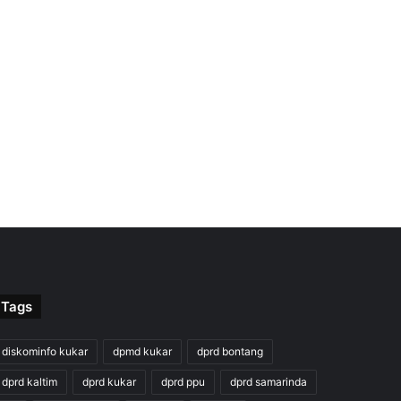
Tags
diskominfo kukar
dpmd kukar
dprd bontang
dprd kaltim
dprd kukar
dprd ppu
dprd samarinda