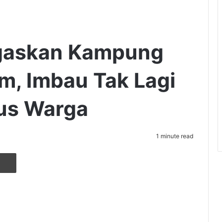
gaskan Kampung
im, Imbau Tak Lagi
tus Warga
1 minute read
r
ia Email
Cetak