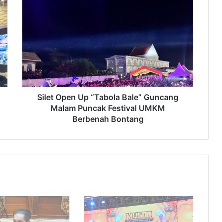
Silet
Open
Up
“Tabola
Bale”
Guncang
Malam
Puncak
Festival
UMKM
Silet Open Up “Tabola Bale” Guncang
Berbenah
Malam Puncak Festival UMKM
Bontang
Berbenah Bontang