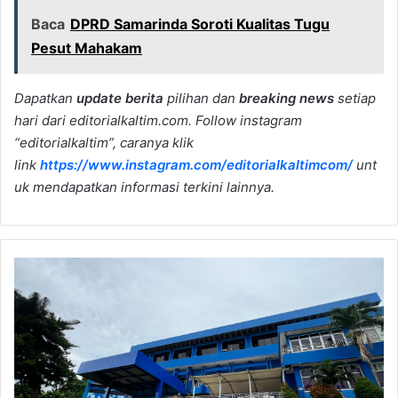
Baca
DPRD Samarinda Soroti Kualitas Tugu
Pesut Mahakam
Dapatkan
update berita
pilihan dan
breaking news
setiap
hari dari editorialkaltim.com. Follow instagram
“editorialkaltim”, caranya klik
link
https://www.instagram.com/editorialkaltimcom/
unt
uk mendapatkan informasi terkini lainnya.
Kontribusi
BUMD
Samarinda
ke
PAD
Belum
Merata