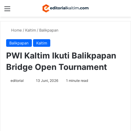
Menu
Switch
Se
Home
/
Kaltim
/
Balikpapan
Balikpapan
Kaltim
PWI Kaltim Ikuti Balikpapan
Bridge Open Tournament
Send
editorial
13 Juni, 2026
1 minute read
an
email