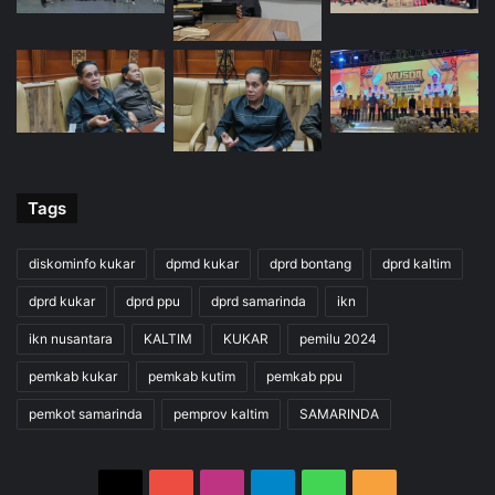
Tags
diskominfo kukar
dpmd kukar
dprd bontang
dprd kaltim
dprd kukar
dprd ppu
dprd samarinda
ikn
ikn nusantara
KALTIM
KUKAR
pemilu 2024
pemkab kukar
pemkab kutim
pemkab ppu
pemkot samarinda
pemprov kaltim
SAMARINDA
X
YouTube
Instagram
Telegram
WhatsApp
RSS