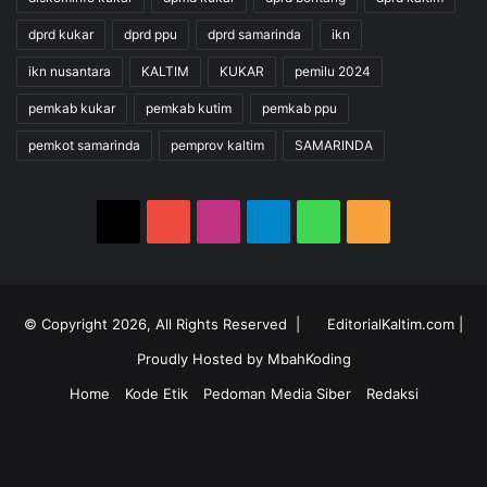
dprd kukar
dprd ppu
dprd samarinda
ikn
ikn nusantara
KALTIM
KUKAR
pemilu 2024
pemkab kukar
pemkab kutim
pemkab ppu
pemkot samarinda
pemprov kaltim
SAMARINDA
X
YouTube
Instagram
Telegram
WhatsApp
RSS
© Copyright 2026, All Rights Reserved |
EditorialKaltim.com
|
Proudly Hosted by
MbahKoding
Home
Kode Etik
Pedoman Media Siber
Redaksi
X
YouTube
Instagram
Telegram
WhatsApp
RSS