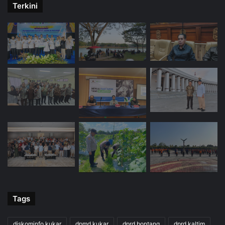
Terkini
Tags
diskominfo kukar
dpmd kukar
dprd bontang
dprd kaltim