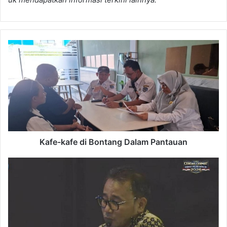
Kafe-
kafe
di
Bontang
Dalam
Pantauan
Kafe-kafe di Bontang Dalam Pantauan
Juri
LCC
4
Pilar
Kalbar
Viral
usai