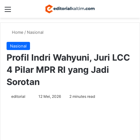
Menu
Switch
Se
Home
/
Nasional
Nasional
Profil Indri Wahyuni, Juri LCC
4 Pilar MPR RI yang Jadi
Sorotan
Send
editorial
12 Mei, 2026
2 minutes read
an
email