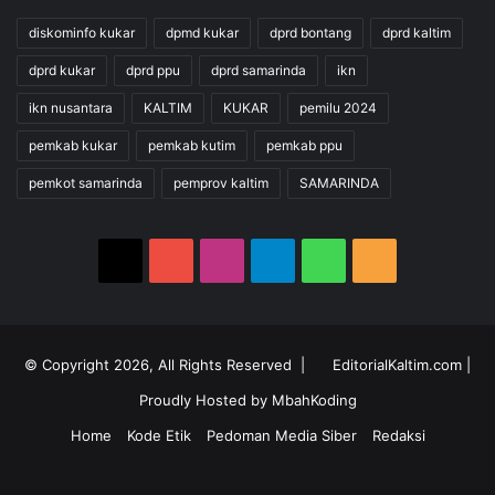
diskominfo kukar
dpmd kukar
dprd bontang
dprd kaltim
dprd kukar
dprd ppu
dprd samarinda
ikn
ikn nusantara
KALTIM
KUKAR
pemilu 2024
pemkab kukar
pemkab kutim
pemkab ppu
pemkot samarinda
pemprov kaltim
SAMARINDA
X
YouTube
Instagram
Telegram
WhatsApp
RSS
© Copyright 2026, All Rights Reserved |
EditorialKaltim.com
|
Proudly Hosted by
MbahKoding
Home
Kode Etik
Pedoman Media Siber
Redaksi
X
YouTube
Instagram
Telegram
WhatsApp
RSS