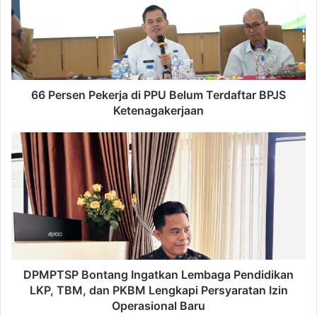
di
PPU
Belum
Terdaftar
BPJS
Ketenagakerjaan
66 Persen Pekerja di PPU Belum Terdaftar BPJS
Ketenagakerjaan
DPMPTSP
Bontang
Ingatkan
Lembaga
Pendidikan
LKP,
TBM,
dan
PKBM
Lengkapi
DPMPTSP Bontang Ingatkan Lembaga Pendidikan
Persyaratan
LKP, TBM, dan PKBM Lengkapi Persyaratan Izin
Izin
Operasional Baru