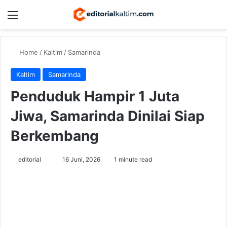
Menu
Switch
Se
Home
/
Kaltim
/
Samarinda
Kaltim
Samarinda
Penduduk Hampir 1 Juta
Jiwa, Samarinda Dinilai Siap
Berkembang
Send
editorial
16 Juni, 2026
1 minute read
an
email