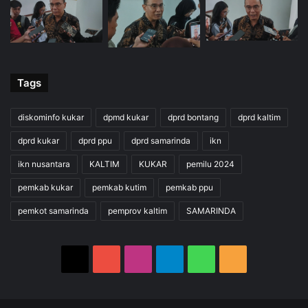
Tags
diskominfo kukar
dpmd kukar
dprd bontang
dprd kaltim
dprd kukar
dprd ppu
dprd samarinda
ikn
ikn nusantara
KALTIM
KUKAR
pemilu 2024
pemkab kukar
pemkab kutim
pemkab ppu
pemkot samarinda
pemprov kaltim
SAMARINDA
X
YouTube
Instagram
Telegram
WhatsApp
RSS