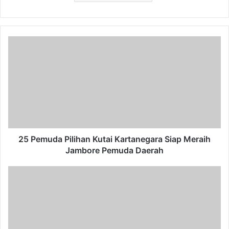
25
Pemuda
Pilihan
Kutai
Kartanegara
Siap
Meraih
Jambore
Pemuda
Daerah
25 Pemuda Pilihan Kutai Kartanegara Siap Meraih
Jambore Pemuda Daerah
Bupati
Kukar
Respon
Cepat
Banjir,
Koordinasi