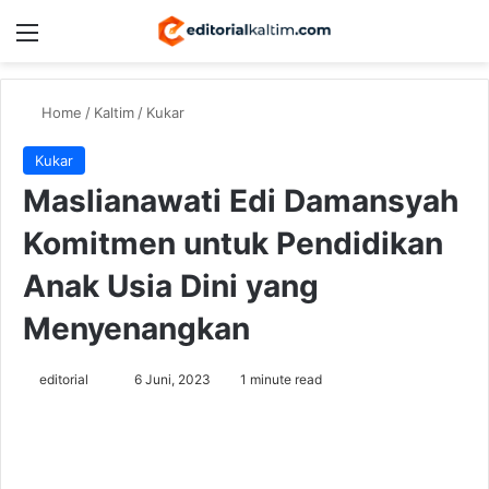
Menu
Switch
Se
Home
/
Kaltim
/
Kukar
Kukar
Maslianawati Edi Damansyah
Komitmen untuk Pendidikan
Anak Usia Dini yang
Menyenangkan
Send
editorial
6 Juni, 2023
1 minute read
an
email