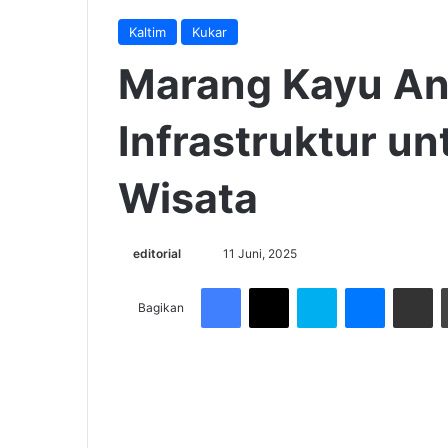
Kaltim
Kukar
Marang Kayu An
Infrastruktur u
Wisata
Send
editorial
11 Juni, 2025
an
Facebook
X
Skype
Messenge
Share v
email
Bagikan