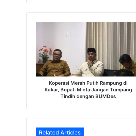
Koperasi
Merah
Putih
Rampung
di
Kukar,
Bupati
Minta
Jangan
Tumpang
Koperasi Merah Putih Rampung di
Tindih
Kukar, Bupati Minta Jangan Tumpang
dengan
Tindih dengan BUMDes
BUMDes
Related Articles