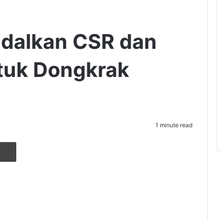
dalkan CSR dan
ntuk Dongkrak
1 minute read
r
ia Email
Cetak