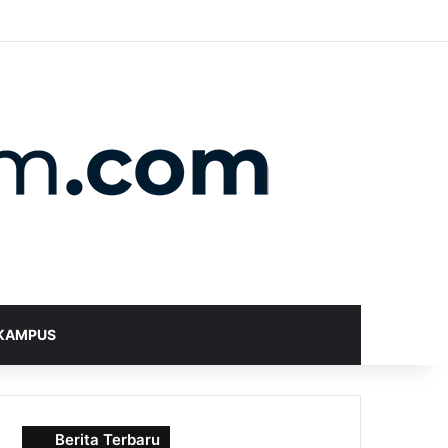
X
YouTube
Instagram
Telegram
WhatsApp
RSS
Random Article
Sidebar
Switch skin
Search for
KAMPUS
Berita Terbaru