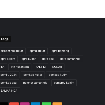
Tags
diskominfo kukar
dpmd kukar
dprd bontang
dprd kaltim
dprd kukar
dprd ppu
dprd samarinda
ikn
ikn nusantara
KALTIM
KUKAR
pemilu 2024
pemkab kukar
pemkab kutim
pemkab ppu
pemkot samarinda
pemprov kaltim
SAMARINDA