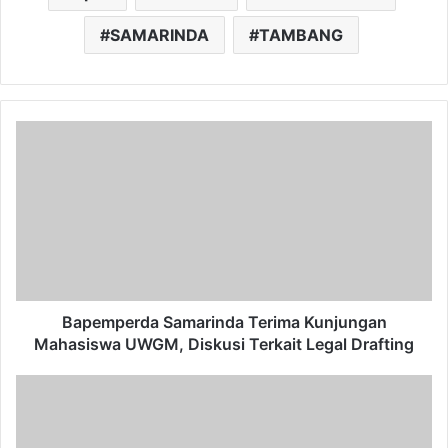
SAMARINDA
TAMBANG
Bapemperda
Samarinda
Terima
Kunjungan
Mahasiswa
UWGM,
Diskusi
Terkait
Legal
Drafting
Bapemperda Samarinda Terima Kunjungan
Mahasiswa UWGM, Diskusi Terkait Legal Drafting
Konsultasi
Program
Kerja,
DPRD