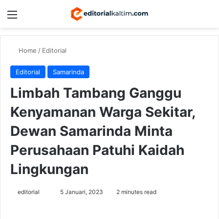
Menu
Switch
Se
Home
/
Editorial
Editorial
Samarinda
Limbah Tambang Ganggu
Kenyamanan Warga Sekitar,
Dewan Samarinda Minta
Perusahaan Patuhi Kaidah
Lingkungan
Send
editorial
5 Januari, 2023
2 minutes read
an
email