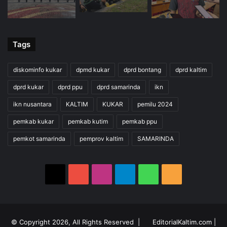
Tags
diskominfo kukar
dpmd kukar
dprd bontang
dprd kaltim
dprd kukar
dprd ppu
dprd samarinda
ikn
ikn nusantara
KALTIM
KUKAR
pemilu 2024
pemkab kukar
pemkab kutim
pemkab ppu
pemkot samarinda
pemprov kaltim
SAMARINDA
X
YouTube
Instagram
Telegram
WhatsApp
RSS
© Copyright 2026, All Rights Reserved |
EditorialKaltim.com
|