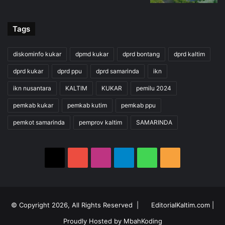
Tags
diskominfo kukar
dpmd kukar
dprd bontang
dprd kaltim
dprd kukar
dprd ppu
dprd samarinda
ikn
ikn nusantara
KALTIM
KUKAR
pemilu 2024
pemkab kukar
pemkab kutim
pemkab ppu
pemkot samarinda
pemprov kaltim
SAMARINDA
X
YouTube
Instagram
Telegram
WhatsApp
RSS
© Copyright 2026, All Rights Reserved |
EditorialKaltim.com
|
Proudly Hosted by
MbahKoding