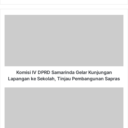
Komisi
IV
DPRD
Samarinda
Gelar
Kunjungan
Lapangan
ke
Sekolah,
Tinjau
Komisi IV DPRD Samarinda Gelar Kunjungan
Pembangunan
Lapangan ke Sekolah, Tinjau Pembangunan Sapras
Sapras
Limbah
Tambang
Ganggu
Kenyamanan
Warga
Sekitar,
Dewan