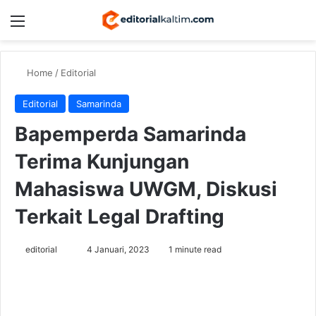
Menu
Switch
Se
Home
/
Editorial
Editorial
Samarinda
Bapemperda Samarinda
Terima Kunjungan
Mahasiswa UWGM, Diskusi
Terkait Legal Drafting
Send
editorial
4 Januari, 2023
1 minute read
an
email