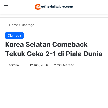
Menu
Switch
Se
Home
/
Olahraga
Olahraga
Korea Selatan Comeback
Tekuk Ceko 2-1 di Piala Dunia
Send
editorial
12 Juni, 2026
2 minutes read
an
email