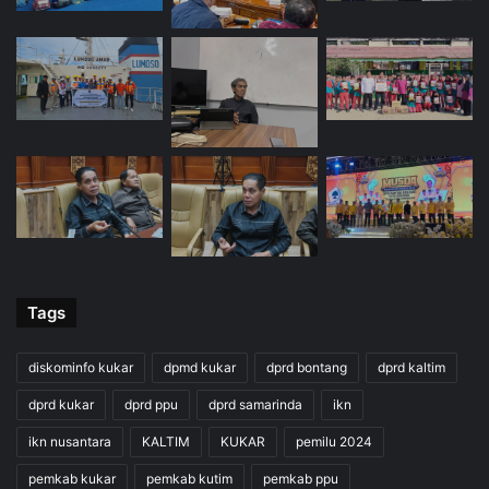
Tags
diskominfo kukar
dpmd kukar
dprd bontang
dprd kaltim
dprd kukar
dprd ppu
dprd samarinda
ikn
ikn nusantara
KALTIM
KUKAR
pemilu 2024
pemkab kukar
pemkab kutim
pemkab ppu