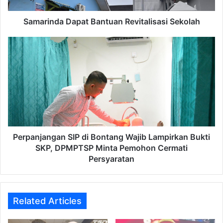
Samarinda Dapat Bantuan Revitalisasi Sekolah
Perpanjangan
SIP
di
Bontang
Wajib
Lampirkan
Bukti
SKP,
DPMPTSP
Minta
Perpanjangan SIP di Bontang Wajib Lampirkan Bukti
Pemohon
SKP, DPMPTSP Minta Pemohon Cermati
Cermati
Persyaratan
Persyaratan
Related Articles