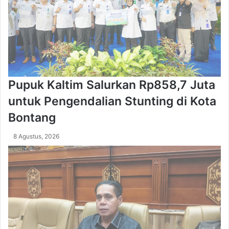
n
n
i
g
a
H
a
r
u
s
Pupuk Kaltim Salurkan Rp858,7 Juta
P
e
untuk Pengendalian Stunting di Kota
n
u
Bontang
h
i
8 Agustus, 2026
P
e
r
s
y
a
r
a