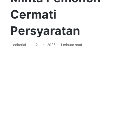
Cermati
Persyaratan
editorial
S
12 Juni, 2026
1 minute read
e
n
d
a
n
e
m
a
i
l