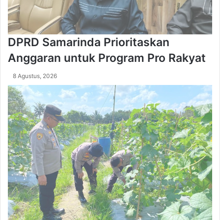
t
a
n
I
DPRD Samarinda Prioritaskan
n
i
Anggaran untuk Program Pro Rakyat
8 Agustus, 2026