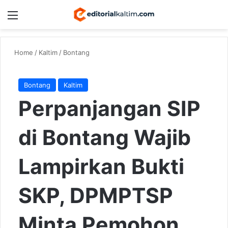
Menu
Switch
S
Home
/
Kaltim
/
Bontang
Bontang
Kaltim
Perpanjangan SIP
di Bontang Wajib
Lampirkan Bukti
SKP, DPMPTSP
Minta Pemohon