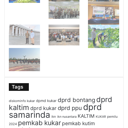
Tags
dprd
dprd bontang
dpmd kukar
diskominfo kukar
dprd
kaltim
dprd ppu
dprd kukar
samarinda
KALTIM
ikn
ikn nusantara
pemilu
KUKAR
pemkab kukar
pemkab kutim
2024