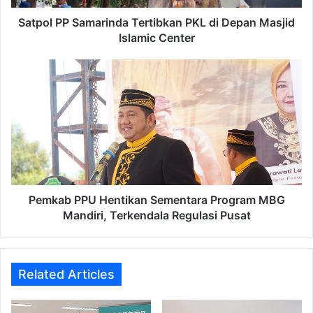
Islamic
Center
Satpol PP Samarinda Tertibkan PKL di Depan Masjid
Islamic Center
Pemkab
PPU
Hentikan
Sementara
Program
MBG
Mandiri,
Terkendala
Regulasi
Pusat
Pemkab PPU Hentikan Sementara Program MBG
Mandiri, Terkendala Regulasi Pusat
Related Articles