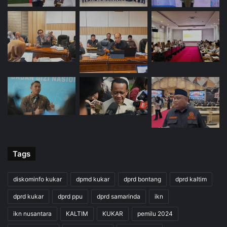
Tags
diskominfo kukar
dpmd kukar
dprd bontang
dprd kaltim
dprd kukar
dprd ppu
dprd samarinda
ikn
ikn nusantara
KALTIM
KUKAR
pemilu 2024