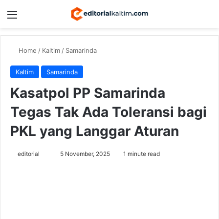
Menu
Switch
Se
Home
/
Kaltim
/
Samarinda
Kaltim
Samarinda
Kasatpol PP Samarinda
Tegas Tak Ada Toleransi bagi
PKL yang Langgar Aturan
Send
editorial
5 November, 2025
1 minute read
an
email