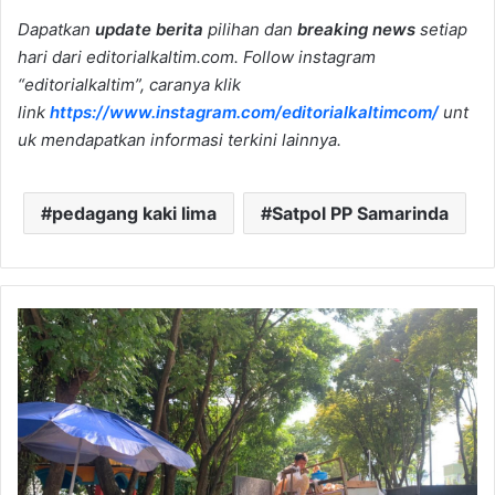
Dapatkan
update berita
pilihan dan
breaking news
setiap
hari dari editorialkaltim.com. Follow instagram
“editorialkaltim”, caranya klik
link
https://www.instagram.com/editorialkaltimcom/
unt
uk mendapatkan informasi terkini lainnya.
pedagang kaki lima
Satpol PP Samarinda
Satpol
PP
Samarinda
Tertibkan
PKL
di
Depan
Masjid